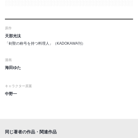
原作
天那光汰
「剣聖の称号を持つ料理人」（KADOKAWA刊）
漫画
海田ゆた
キャラクター原案
中野一
同じ著者の作品・関連作品