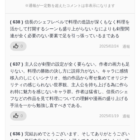
※通報が一定数を超えたコメントは非表示になります
( 638 )
信長のシェフレベルで料理の造詣が深くもなく料理を
活かして打開するシーンも盛り上がらない なによりも剣聖関
連が全く必要のない要素で足を引っ張っているまである
0
2025/02/24
通報
( 637 )
主人公が剣聖の設定が全く要らない。作者の画力も足
りない。料理の勝敗の決し方に説得力がない。キャラに感情
移入のしにくいシナリオ、他の作品から寄せ集めてオリジナ
リティの感じられない世界観、主人公を持ち上げる為に作ら
れ特に魅力を感じないキャラ群。作者は猛省し、信長のシェ
フなどの作品を見て料理についての理解や漫画の盛り上げる
手法を一から勉強し直すべきである。
0
2025/01/19
通報
( 636 )
完結おめでとうございます、そしてありがとうござい