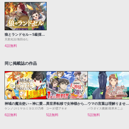
狼とランドセル～S級採集家と転生娘のダンジョンご飯～
天那光汰/海田ゆた
4話無料
同じ掲載誌の作品
神域の魔法使い～神に愛された落第生は魔法学院へ通う～
異世界転移で女神様から祝福を！～いえ、手持ちの異能があるので結構です～@COMIC
ウマの言葉は理解りませんだから静かにしてください！
ケンノジ/ミヤカミヨロズ/乃希
コーダ/壁アキオ
パラダイス農家/高草木こぶ
6話無料
5話無料
5話無料