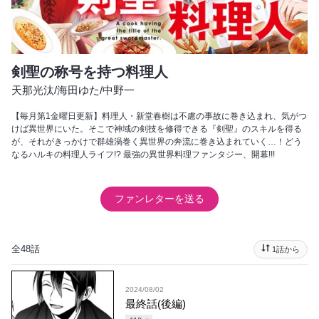
剣聖の称号を持つ料理人
天那光汰
/
海田ゆた
/
中野一
【毎月第1金曜日更新】料理人・新堂春樹は不慮の事故に巻き込まれ、気がつ
けば異世界にいた。そこで神域の剣技を修得できる『剣聖』のスキルを得る
が、それがきっかけで群雄渦巻く異世界の奔流に巻き込まれていく…！どう
なるハルキの料理人ライフ!? 最強の異世界料理ファンタジー、開幕!!!
ファンレターを送る
全48話
1話から
2024/08/02
最終話(後編)