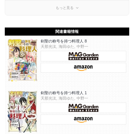
もっと見る
関連書籍情報
剣聖の称号を持つ料理人 8
天那光汰, 海田ゆた, 中野一
剣聖の称号を持つ料理人 1
天那光汰, 海田ゆた, 中野一