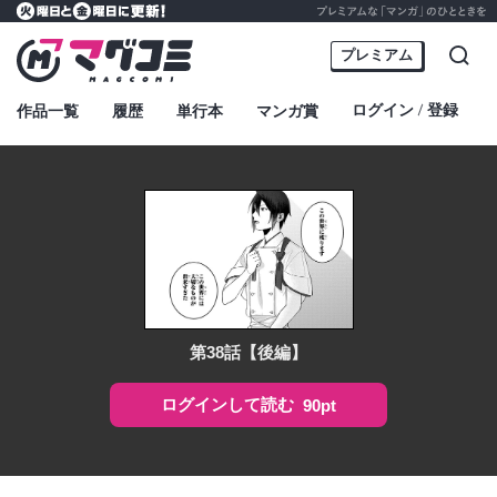
プレミアムな「マンガ」のひとときを
火曜日と金曜日に更新！
マグコミ – Mag Garden Comic Online
プレミアム
検索
ログイン
登録
作品一覧
履歴
単行本
マンガ賞
・
第38話【後編】
ログインして読む
90pt