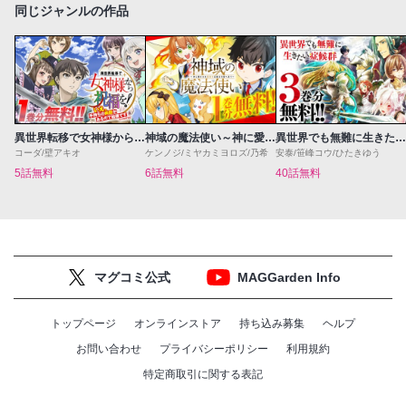
同じジャンルの作品
異世界転移で女神様から祝福を！～いえ、手持ちの異能があるので結構です～@COMIC
神域の魔法使い～神に愛された落第生は魔法学院へ通う～
異世界でも無難に生きたい症候群
コーダ/壁アキオ
ケンノジ/ミヤカミヨロズ/乃希
安泰/笹峰コウ/ひたきゆう
5話無料
6話無料
40話無料
マグコミ公式
MAGGarden Info
トップページ
オンラインストア
持ち込み募集
ヘルプ
お問い合わせ
プライバシーポリシー
利用規約
特定商取引に関する表記