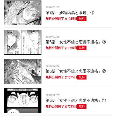
2020/02/25
第7話「妖精結晶と眼鏡」①
無料公開終了まで25日
無料
2020/01/25
第6話「女性不信と恋愛不適格」③
無料公開終了まで25日
無料
2026/03/20
第6話「女性不信と恋愛不適格」②
無料公開終了まで25日
無料
2019/12/25
第6話「女性不信と恋愛不適格」①
無料公開終了まで25日
無料