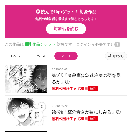
読んで10ptゲット！ 対象作品
無料の対象話を最後まで読むともらえる！
対象話を読む
この作品は
作品チケット
対象です（ログインが必要です）
125 - 76
75 - 26
25 - 1
1話から
2020/06/05
第9話「冷蔵庫は急速冷凍の夢を見
るか」①
無料公開終了まで25日
無料
2026/03/20
第8話「空の青さが目にしみる」②
無料公開終了まで25日
無料