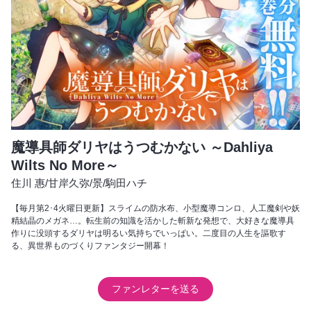
魔導具師ダリヤはうつむかない ～Dahliya
Wilts No More～
住川 惠
/
甘岸久弥
/
景
/
駒田ハチ
【毎月第2･4火曜日更新】スライムの防水布、小型魔導コンロ、人工魔剣や妖
精結晶のメガネ…。転生前の知識を活かした斬新な発想で、大好きな魔導具
作りに没頭するダリヤは明るい気持ちでいっぱい。二度目の人生を謳歌す
る、異世界ものづくりファンタジー開幕！
ファンレターを送る