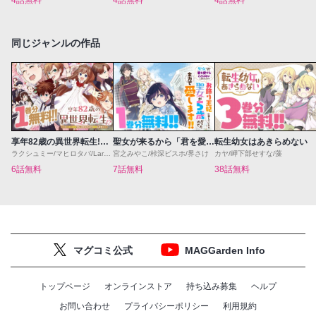
4話無料
4話無料
4話無料
同じジャンルの作品
享年82歳の異世界転生!?〜ハズレ属性でも、スキルだけで無双します〜
聖女が来るから「君を愛することはない」と言われたのでお飾り王妃に徹していたら、聖女が5歳だったので全力で愛します!!
転生幼女はあきらめない
ラクシュミー/マヒロタバ/Laruha
宮之みやこ/桛深ビスホ/界さけ
カヤ/岬下部せすな/藻
6話無料
7話無料
38話無料
マグコミ公式
MAGGarden Info
トップページ
オンラインストア
持ち込み募集
ヘルプ
お問い合わせ
プライバシーポリシー
利用規約