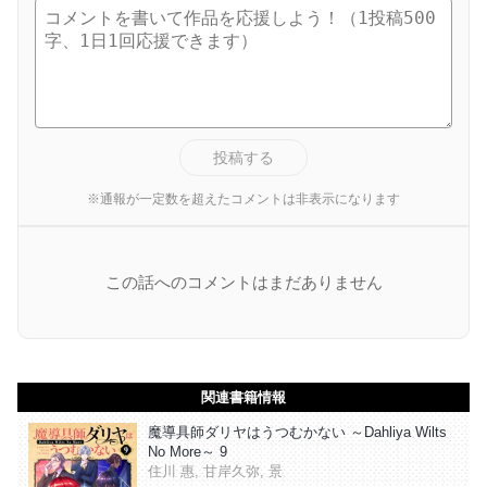
投稿する
※通報が一定数を超えたコメントは非表示になります
この話へのコメントはまだありません
関連書籍情報
魔導具師ダリヤはうつむかない ～Dahliya Wilts
No More～ 9
住川 惠, 甘岸久弥, 景