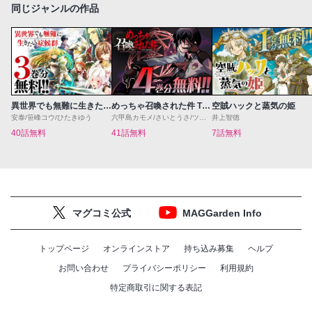
同じジャンルの作品
異世界でも無難に生きたい症候群
めっちゃ召喚された件 THE COMIC
空賊ハックと蒸気の姫
安泰/笹峰コウ/ひたきゆう
六甲島カモメ/さいとうさ/ツグトク
井上智徳
40話無料
41話無料
7話無料
マグコミ公式
MAGGarden Info
トップページ
オンラインストア
持ち込み募集
ヘルプ
お問い合わせ
プライバシーポリシー
利用規約
特定商取引に関する表記