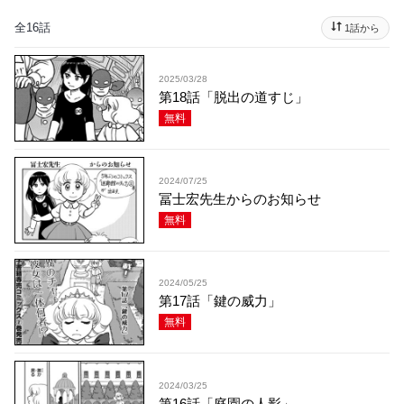
全16話
1話から
2025/03/28
第18話「脱出の道すじ」
無料
2024/07/25
冨士宏先生からのお知らせ
無料
2024/05/25
第17話「鍵の威力」
無料
2024/03/25
第16話「庭園の人影」