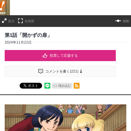
拡大
全画面
移動
第1話「開かずの扉」
2024年11月22日
投票して応援する
コメントを書く(
221
)
RSSフィード
ポスト
埋め込む