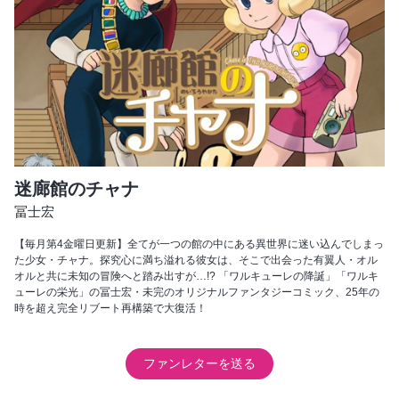
迷廊館のチャナ
冨士宏
【毎月第4金曜日更新】全てが一つの館の中にある異世界に迷い込んでしまっ
た少女・チャナ。探究心に満ち溢れる彼女は、そこで出会った有翼人・オル
オルと共に未知の冒険へと踏み出すが…!? 「ワルキューレの降誕」「ワルキ
ューレの栄光」の冨士宏・未完のオリジナルファンタジーコミック、25年の
時を超え完全リブート再構築で大復活！
ファンレターを送る