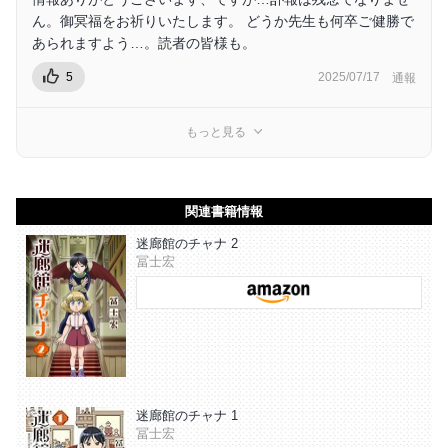
ん。御冥福をお祈りいたします。 どうか先生も何卒ご健勝で
あられますよう…。読者の皆様も。
5
2025/07/17
通報
もっと見る
関連書籍情報
迷廊館のチャナ 2
冨士宏
迷廊館のチャナ 1
冨士宏