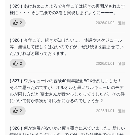
( 329 )
あけおめことよろで今年こそは続きの再開がされます
様に・・・そして紙での3巻も実現しますようにーーー。
2
2026/01/02
通報
( 328 )
今年こそ、続きが知りたい…。 体調やスケジュール
等、無理してほしくはないのですが、ぜひ続きを読ませてい
ただければと願っております。
2
2026/01/01
通報
( 327 )
ワルキューレの冒険40周年記念BOX予約しました！
それで思ったのですが、オルオルと黒いワルキューレのモデ
ルが同じ方だと 冨士さんが昔おっしゃってましたが、その件
について何か事実が 明らかになるのでしょうか？
2
2025/11/01
通報
( 326 )
何か進展がないかと度々覗きに来ていました。新しい
情報ありがとうございます、ですが…訃報は残念でなりませ