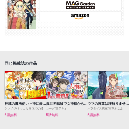
同じ掲載誌の作品
神域の魔法使い～神に愛された落第生は魔法学院へ通う～
異世界転移で女神様から祝福を！～いえ、手持ちの異能があるので結構です～@COMIC
ウマの言葉は理解りませんだから静かにしてください！
ケンノジ/ミヤカミヨロズ/乃希
コーダ/壁アキオ
パラダイス農家/高草木こぶ
6話無料
5話無料
5話無料