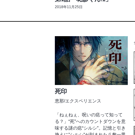
2018年11月25日
死印
恵那
/
エクスペリエンス
「ねぇねぇ、呪いの痣って知って
る？」“死”へのカウントダウンを意
味する謎の痣“シルシ”。記憶と引き
換えに”シルシ”が刻まれた八敷一男