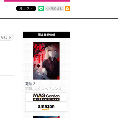
RSSフィード
ポスト
埋め込む
関連書籍情報
1話から
死印 2
恵那, エクスペリエンス