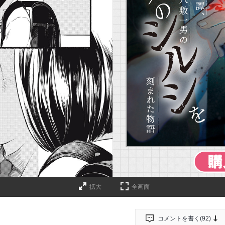
詳細ページへのリンク
拡大
全画面
コメントを書く(
92
)