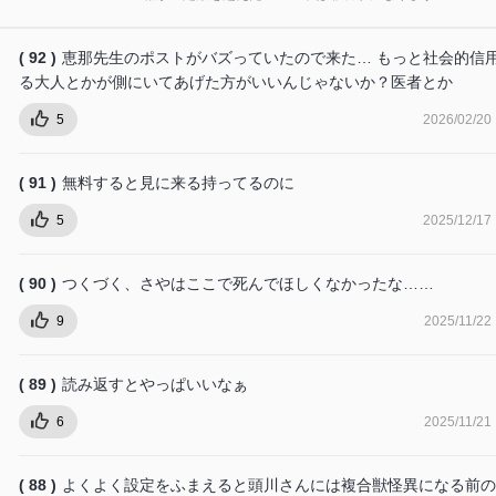
( 92 )
恵那先生のポストがバズっていたので来た… もっと社会的信
る大人とかが側にいてあげた方がいいんじゃないか？医者とか
5
2026/02/20
( 91 )
無料すると見に来る持ってるのに
5
2025/12/17
( 90 )
つくづく、さやはここで死んでほしくなかったな……
9
2025/11/22
( 89 )
読み返すとやっぱいいなぁ
6
2025/11/21
( 88 )
よくよく設定をふまえると頭川さんには複合獣怪異になる前の