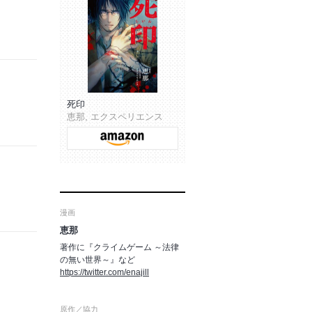
死印
恵那, エクスペリエンス
漫画
恵那
著作に『クライムゲーム ～法律
の無い世界～』など
https://twitter.com/enajill
原作／協力