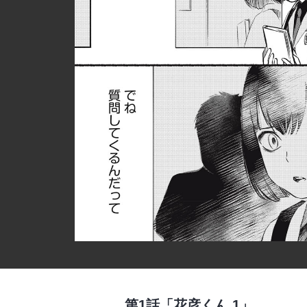
第1話「花彦くん.1」