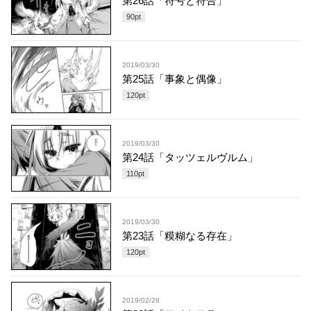
第26話「符号と符合」
90
pt
2019/03/30
第25話「事象と偶像」
120
pt
2019/03/30
第24話「タッツェルヴルム」
110
pt
2019/03/30
第23話「糢糊なる存在」
120
pt
2019/02/28