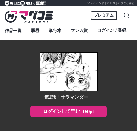
プレミアムな「マンガ」のひとときを
火曜日と金曜日に更新！
マグコミ – Mag Garden Comic Online
プレミアム
検索
ログイン
登録
作品一覧
履歴
単行本
マンガ賞
・
第2話「サラマンダー」
ログインして読む
150pt