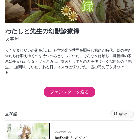
わたしと先生の幻獣診療録
火事屋
人々がまじないの術を忘れ、科学の光が世界を照らし始めた時代。幻の生き
物たちは消えゆくのを待つのみとなっていた。そんな今は珍しい魔術師の家
系に生まれた少女・ツィスカは、獣医としてその力を使うべく獣医師の「先
生」に師事していた。ある日ツィスカは傷ついた一匹の竜の仔を見つけ
る…。
ファンレターを送る
全30話
1話から
2020/04/30
最終録「ズメイ」