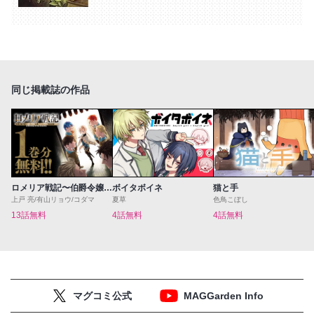
同じ掲載誌の作品
ロメリア戦記〜伯爵令嬢、魔王を倒した後も人類やばそうだから軍隊組織する〜
ボイタボイネ
猫と手
上戸 亮/有山リョウ/コダマ
夏草
色鳥こぼし
13話無料
4話無料
4話無料
マグコミ公式
MAGGarden Info