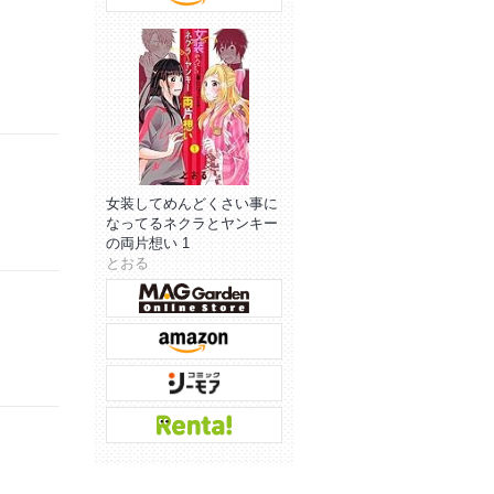
女装してめんどくさい事に
なってるネクラとヤンキー
の両片想い 1
とおる