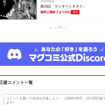
2020/09/10
第15話「ヤンキーとオタク」
無料公開終了まで26日
無料
もっと見る
応援コメント一覧