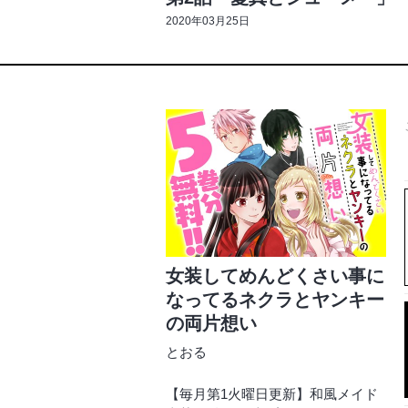
2020年03月25日
女装してめんどくさい事に
なってるネクラとヤンキー
の両片想い
とおる
【毎月第1火曜日更新】和風メイド