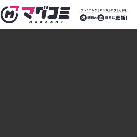
マグコミ – Mag Garden Comic Online
プレミアムな
「マンガ」のひ
とときを 火曜
日と金曜日に更
新！