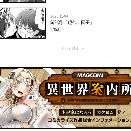
2025/11/04
閑話①「現代：園子」
70
pt
もっと見る