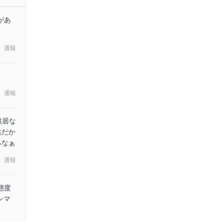
があ
通報
通報
供居な
供だか
るなぁ
通報
態度
ンマ