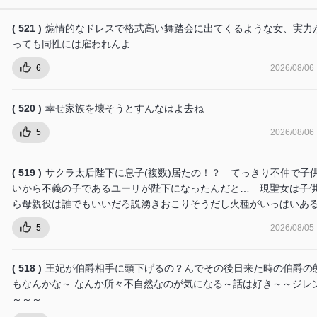
( 521 )
煽情的なドレスで格式高い舞踏会に出てくるような女、実力
っても同性には雇われんよ
6
2026/08/06
( 520 )
幸せ家族を壊そうとすんなはよ去ね
5
2026/08/06
( 519 )
サクラ太后陛下に息子(複数)居たの！？ てっきり不仲で子
いから不義の子であるユーリが陛下になったんだと… 現聖女は子
ら母親役は誰でもいいだろ説湧きおこりそうだし火種がいっぱいあ
5
2026/08/05
( 518 )
王妃が伯爵相手に頭下げるの？んでその後日来た時の伯爵の
もなんかな～ なんか所々不自然なのが気になる～話は好き～～ジレ
～～～