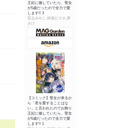
王妃に徹していたら、聖女
が5歳だったので全力で愛
します!! 3
宮之みやこ,桛深ビスホ,界
さけ
【コミック】聖女が来るか
ら「君を愛することはな
い」と言われたのでお飾り
王妃に徹していたら、聖女
が5歳だったので全力で愛
します!! 1