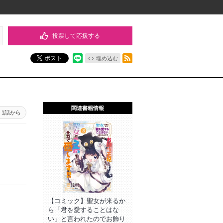
投票して応援する
RSSフィード
ポスト
埋め込む
関連書籍情報
1話から
【コミック】聖女が来るか
ら「君を愛することはな
い」と言われたのでお飾り