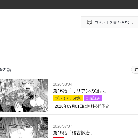
コメントを書く(
495
)
全21話
2026/08/04
第16話「リリアンの狙い」
プレミアム対象
先読み
2026年09月01日
に無料公開予定
2026/07/07
第15話「稽古試合」