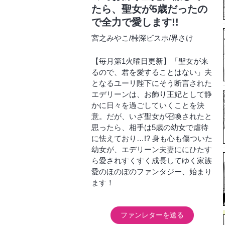
たら、聖女が5歳だったの
で全力で愛します!!
宮之みやこ
/
桛深ビスホ
/
界さけ
【毎月第1火曜日更新】「聖女が来
るので、君を愛することはない」夫
となるユーリ陛下にそう断言された
エデリーンは、お飾り王妃として静
かに日々を過ごしていくことを決
意。だが、いざ聖女が召喚されたと
思ったら、相手は5歳の幼女で虐待
に怯えており…!? 身も心も傷ついた
幼女が、エデリーン夫妻ににひたす
ら愛されすくすく成長してゆく家族
愛のほのぼのファンタジー、始まり
ます！
ファンレターを送る