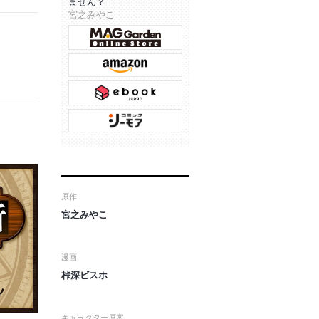
ません？
宮之みやこ
原作
宮之みやこ
漫画
桛深ビスホ
キャラクター原案