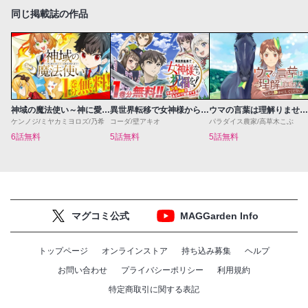
同じ掲載誌の作品
神域の魔法使い～神に愛された落第生は魔法学院へ通う～
異世界転移で女神様から祝福を！～いえ、手持ちの異能があるので結構です～@COMIC
ウマの言葉は理解りませんだから静かにしてください！
ケンノジ/ミヤカミヨロズ/乃希
コーダ/壁アキオ
パラダイス農家/高草木こぶ
6話無料
5話無料
5話無料
マグコミ公式
MAGGarden Info
トップページ
オンラインストア
持ち込み募集
ヘルプ
お問い合わせ
プライバシーポリシー
利用規約
特定商取引に関する表記