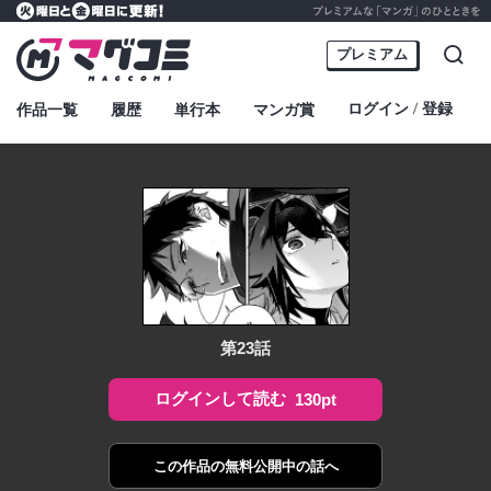
プレミアムな「マンガ」のひとときを
火曜日と金曜日に更新！
マグコミ – Mag Garden Comic Online
プレミアム
検索
ログイン
登録
作品一覧
履歴
単行本
マンガ賞
・
第23話
ログインして読む
130pt
この作品の
無料公開中の話へ