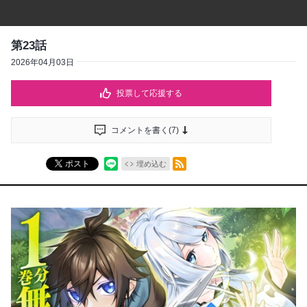
第23話
2026年04月03日
投票して応援する
コメントを書く(
7
)
RSSフィード
ポスト
埋め込む