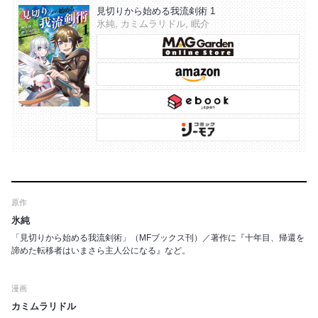
見切りから始める我流剣術 1
氷純, カミムラリドル, 眠介
原作
氷純
「見切りから始める我流剣術」（MFブックス刊）／著作に『十年目、帰還を
諦めた転移者はいまさら主人公になる』など。
漫画
カミムラリドル