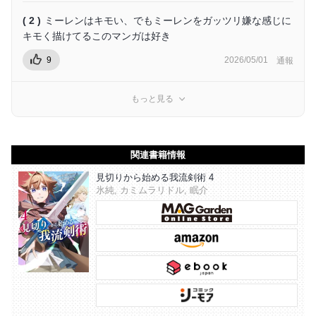
( 2 )
ミーレンはキモい、でもミーレンをガッツリ嫌な感じに
キモく描けてるこのマンガは好き
9
2026/05/01
通報
もっと見る
関連書籍情報
見切りから始める我流剣術 4
氷純, カミムラリドル, 眠介