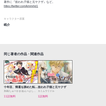
著作に『拾われ子猫と元ヤクザ』など。
https://twitter.com/kmmrlid1
キャラクター原案
眠介
同じ著者の作品・関連作品
十年目、帰還を諦めた転移者はいまさら主人公になる
拾われ子猫と元ヤクザ
氷純/しゅーかま/あんべよしろう
カミムラリドル
11話無料
1話無料