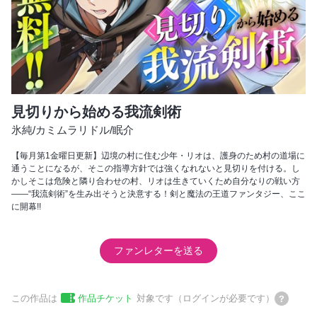
見切りから始める我流剣術
氷純
/
カミムラリドル
/
眠介
【毎月第1金曜日更新】辺境の村に住む少年・リオは、護身のため村の道場に
通うことになるが、そこの指導方針では強くなれないと見切りを付ける。し
かしそこは危険と隣り合わせの村、リオは生きていくため自分なりの戦い方
――“我流剣術”を生み出そうと決意する！剣と魔法の王道ファンタジー、ここ
に開幕!!
ファンレターを送る
この作品は
作品チケット
対象です（ログインが必要です）