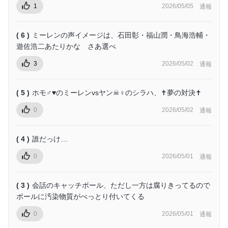
1
2026/05/05
通報
( 6 )
ミーレンの声イメージは、石田彰・福山潤・鳥海浩輔・
遊佐浩二あたりかな さあ選べ
3
2026/05/02
通報
( 5 )
ホモ♂♥のミーレンvsヤン☠♀のシラハ、✝夢の対決✝
0
2026/05/02
通報
( 4 )
誰だっけ…
0
2026/05/01
通報
( 3 )
会話のキャッチボール、ただし一方は腐りきってるので
ボールに汚染物質がべっとり付いてくる
0
2026/05/01
通報