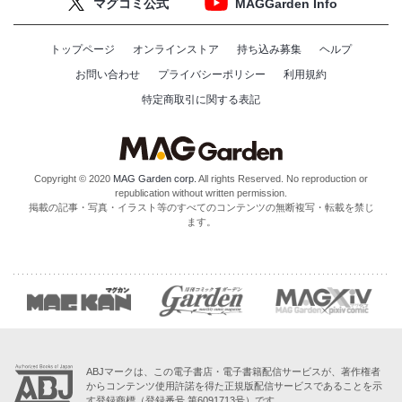
マグコミ公式
MAGGarden Info
トップページ
オンラインストア
持ち込み募集
ヘルプ
お問い合わせ
プライバシーポリシー
利用規約
特定商取引に関する表記
Copyright © 2020
MAG Garden corp.
All rights Reserved. No reproduction or
republication without written permission.
掲載の記事・写真・イラスト等のすべてのコンテンツの無断複写・転載を禁じ
ます。
ABJマークは、この電子書店・電子書籍配信サービスが、著作権者
からコンテンツ使用許諾を得た正規版配信サービスであることを示
す登録商標（登録番号 第6091713号）です。