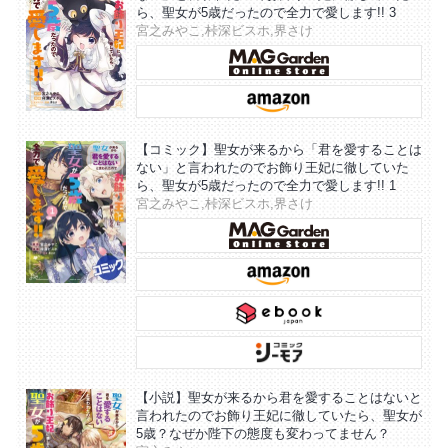
ら、聖女が5歳だったので全力で愛します!! 3
宮之みやこ,桛深ビスホ,界さけ
【コミック】聖女が来るから「君を愛することは
ない」と言われたのでお飾り王妃に徹していた
ら、聖女が5歳だったので全力で愛します!! 1
宮之みやこ,桛深ビスホ,界さけ
【小説】聖女が来るから君を愛することはないと
言われたのでお飾り王妃に徹していたら、聖女が
5歳？なぜか陛下の態度も変わってません？