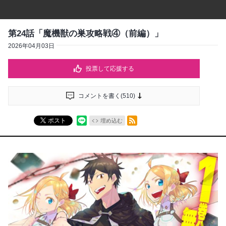
第24話「魔機獣の巣攻略戦④（前編）」
2026年04月03日
投票して応援する
コメントを書く(
510
)
RSSフィード
ポスト
埋め込む