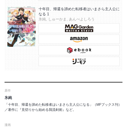
十年目、帰還を諦めた転移者はいまさら主人公に
なる 1
氷純, しゅーかま, あんべよしろう
原作
氷純
「十年目、帰還を諦めた転移者はいまさら主人公になる」（MFブックス刊）
／著作に『見切りから始める我流剣術』など。
漫画