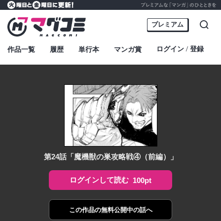
プレミアムな「マンガ」のひとときを
火曜日と金曜日に更新！
マグコミ – Mag Garden Comic Online
プレミアム
検索
ログイン
登録
作品一覧
履歴
単行本
マンガ賞
・
第24話「魔機獣の巣攻略戦④（前編）」
ログインして読む
100pt
この作品の
無料公開中の話へ