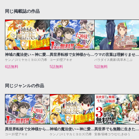
同じ掲載誌の作品
神域の魔法使い～神に愛された落第生は魔法学院へ通う～
異世界転移で女神様から祝福を！～いえ、手持ちの異能があるので結構です～@COMIC
ウマの言葉は理解りませんだから静かにしてください！
ケンノジ/ミヤカミヨロズ/乃希
コーダ/壁アキオ
パラダイス農家/高草木こぶ
6話無料
5話無料
5話無料
同じジャンルの作品
異世界転移で女神様から祝福を！～いえ、手持ちの異能があるので結構です～@COMIC
神域の魔法使い～神に愛された落第生は魔法学院へ通う～
異世界でも無難に生きたい症候群
コーダ/壁アキオ
ケンノジ/ミヤカミヨロズ/乃希
安泰/笹峰コウ/ひたきゆう