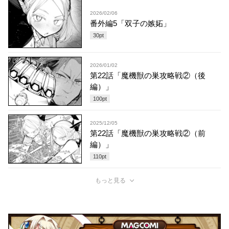
2026/02/06
番外編5「双子の嫉妬」
30
pt
2026/01/02
第22話「魔機獣の巣攻略戦②（後
編）」
100
pt
2025/12/05
第22話「魔機獣の巣攻略戦②（前
編）」
110
pt
もっと見る