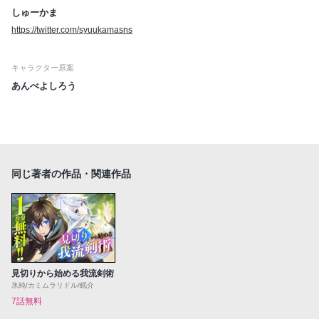
しゅーかま
https://twitter.com/syuukamasns
キャラクター原案
あんべよしろう
同じ著者の作品・関連作品
見切りから始める我流剣術
氷純/カミムラリドル/眠介
7話無料