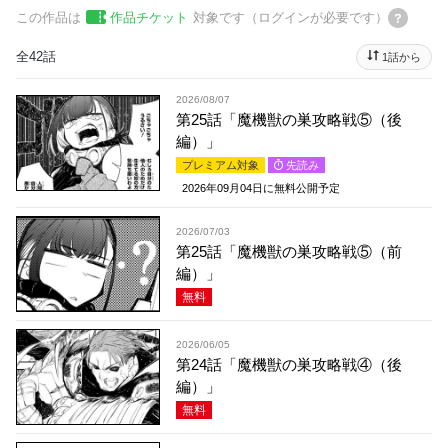
この作品は
作品チケット
対象です（ログインが必要です）
全42話
1話から
2026/08/07
第25話「魔機獣の巣攻略戦⑤（後
編）」
プレミアム対象
先読み
2026年09月04日
に無料公開予定
2026/07/03
第25話「魔機獣の巣攻略戦⑤（前
編）」
無料
2026/06/05
第24話「魔機獣の巣攻略戦④（後
編）」
無料