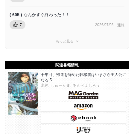
( 605 )
なんかすぐ終わった！！
7
2026/07/03
通報
もっと見る
関連書籍情報
十年目、帰還を諦めた転移者はいまさら主人公に
なる 5
氷純, しゅーかま, あんべよしろう