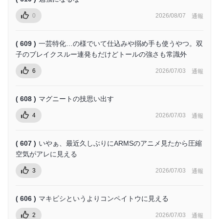
0
2026/08/07
通報
( 609 )
一芸特化…の様でいて仕込みや搦め手も使うやつ。双
子のブレイクスルー連発もだけどトールの強さも常識外
6
2026/07/03
通報
( 608 )
マグニートの技思い出す
4
2026/07/03
通報
( 607 )
いやぁ、最近久しぶりにARMSのアニメ見たから圧縮
空気がアレに見える
3
2026/07/03
通報
( 606 )
マキビシというよりコンペイトウに見える
2
2026/07/03
通報