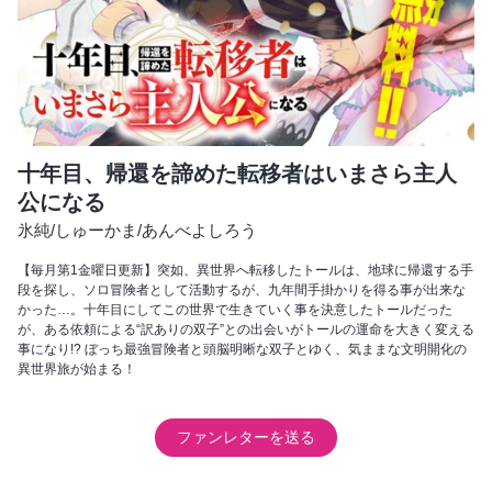
十年目、帰還を諦めた転移者はいまさら主人
公になる
氷純
/
しゅーかま
/
あんべよしろう
【毎月第1金曜日更新】突如、異世界へ転移したトールは、地球に帰還する手
段を探し、ソロ冒険者として活動するが、九年間手掛かりを得る事が出来な
かった…。十年目にしてこの世界で生きていく事を決意したトールだった
が、ある依頼による“訳ありの双子”との出会いがトールの運命を大きく変える
事になり!? ぼっち最強冒険者と頭脳明晰な双子とゆく、気ままな文明開化の
異世界旅が始まる！
ファンレターを送る