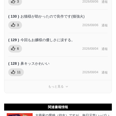
3
2026/08/06
通報
( 130 )
お猫様が助かったので良作です(猫強火)
3
2026/08/06
通報
( 129 )
今回もお嬢様の優しさに涙する。
6
2026/08/04
通報
( 128 )
鼻キッスかわいい
11
2026/08/04
通報
もっと見る
関連書籍情報
大商家の愛娘（幼女）ですが、毎日元気いっぱい