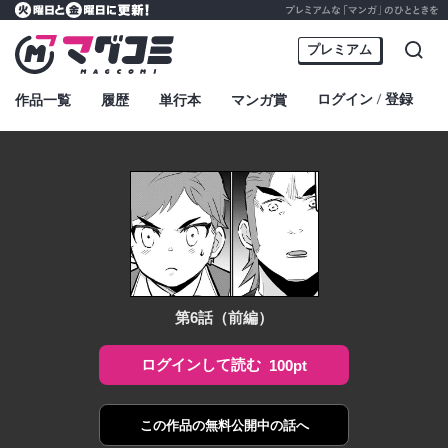
プレミアムな「マンガ」のひとときを
火曜日と金曜日に更新！
マグコミ – Mag Garden Comic Online
プレミアム
検索
ログイン
登録
作品一覧
履歴
単行本
マンガ賞
・
第6話（前編）
ログインして読む
100pt
この作品の
無料公開中の話へ