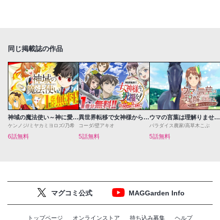
同じ掲載誌の作品
神域の魔法使い～神に愛された落第生は魔法学院へ通う～
異世界転移で女神様から祝福を！～いえ、手持ちの異能があるので結構です～@COMIC
ウマの言葉は理解りませんだから静かにしてください！
ケンノジ/ミヤカミヨロズ/乃希
コーダ/壁アキオ
パラダイス農家/高草木こぶ
6話無料
5話無料
5話無料
マグコミ公式
MAGGarden Info
トップページ
オンラインストア
持ち込み募集
ヘルプ