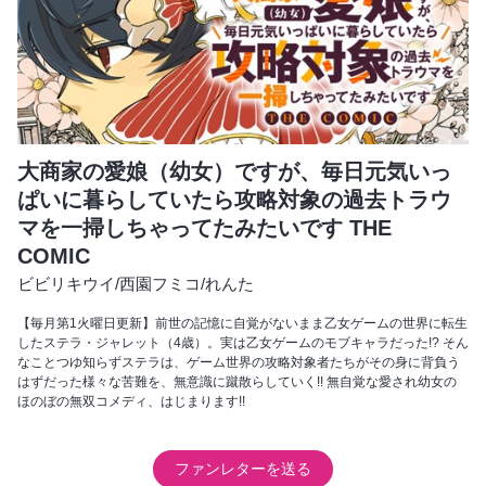
大商家の愛娘（幼女）ですが、毎日元気いっ
ぱいに暮らしていたら攻略対象の過去トラウ
マを一掃しちゃってたみたいです THE
COMIC
ビビリキウイ
/
西園フミコ
/
れんた
【毎月第1火曜日更新】前世の記憶に自覚がないまま乙女ゲームの世界に転生
したステラ・ジャレット（4歳）。実は乙女ゲームのモブキャラだった!? そん
なことつゆ知らずステラは、ゲーム世界の攻略対象者たちがその身に背負う
はずだった様々な苦難を、無意識に蹴散らしていく!! 無自覚な愛され幼女の
ほのぼの無双コメディ、はじまります!!
ファンレターを送る