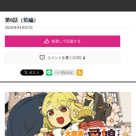
第6話（前編）
2026年04月07日
投票して応援する
コメントを書く(
132
)
RSSフィード
ポスト
埋め込む