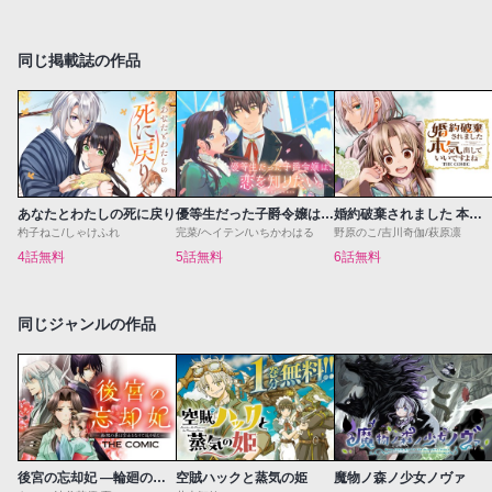
同じ掲載誌の作品
あなたとわたしの死に戻り
優等生だった子爵令嬢は、恋を知りたい。 THE COMIC
婚約破棄されました 本気出していいですよね THE COMIC
杓子ねこ/しゃけふれ
完菜/ヘイテン/いちかわはる
野原のこ/吉川奇伽/萩原凛
4話無料
5話無料
6話無料
同じジャンルの作品
後宮の忘却妃 ―輪廻の華は官女となりて返り咲く― THE COMIC
空賊ハックと蒸気の姫
魔物ノ森ノ少女ノヴァ