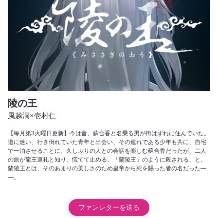
陵の王
風越洞×壱村仁
【毎月第3火曜日更新】今は昔、蘇合香と名乗る男が街はずれに住んでいた。
道に迷い、行き倒れていた青年と出会い、その連れである少年も共に、自宅
で一泊させることに。久しぶりの人との会話を楽しむ蘇合香だったが、二人
の旅が龍王巡礼と知り、慌てて止める。「蘭陵王」のように殺される、と。
蘭陵王とは、そのあまりの美しさのため皇帝から死を賜った者の名だった―
―。
ファンレターを送る