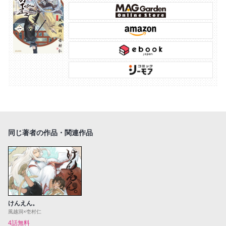
同じ著者の作品・関連作品
けんえん。
風越洞×壱村仁
4話無料