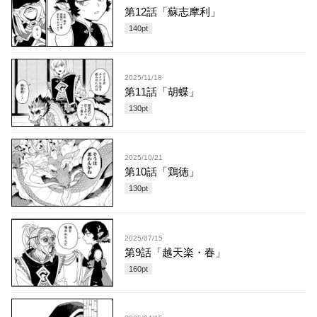
第12話「蘇志摩利」
140
pt
2025/11/18
第11話「胡蝶」
130
pt
2025/10/21
第10話「鶏徳」
130
pt
2025/07/15
第9話「越天楽・春」
160
pt