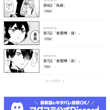
2025/04/15
第8話「鳥蘇」
140
pt
2025/02/18
第7話「春鶯囀〈後〉」
120
pt
2025/01/21
第7話「春鶯囀〈前〉」
90
pt
もっと見る