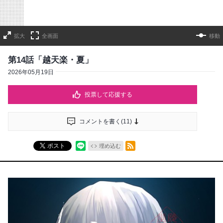
拡大
全画面
移動
第14話「越天楽・夏」
2026年05月19日
投票して応援する
コメントを書く(
11
)
RSSフィード
ポスト
埋め込む