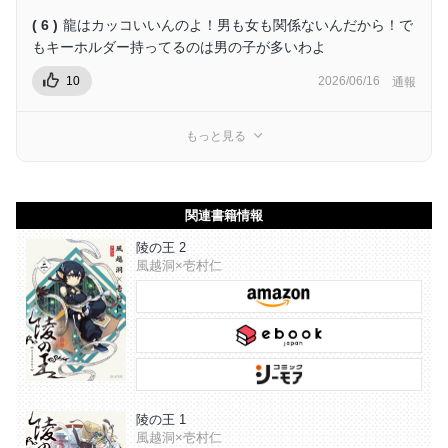
( 6 )
龍はカッコいいんのよ！男も女も関係ないんだから！で
もキーホルダー持ってるのは男の子が多いわよ
10
2026/06/16
通報
もっと見る
関連書籍情報
陵の王 2
風越洞×壱村仁
陵の王 1
風越洞×壱村仁