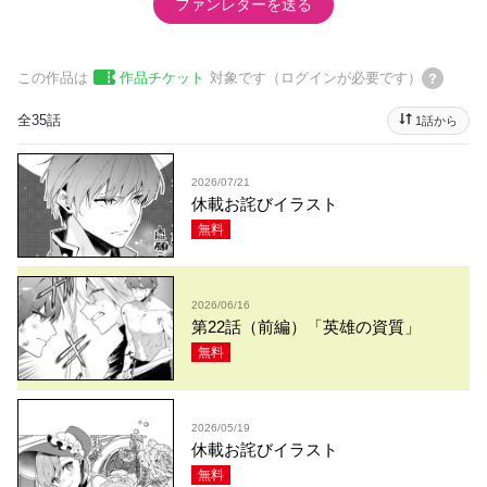
ファンレターを送る
この作品は
作品チケット
対象です（ログインが必要です）
全35話
1話から
2026/07/21
休載お詫びイラスト
無料
2026/06/16
第22話（前編）「英雄の資質」
無料
2026/05/19
休載お詫びイラスト
無料