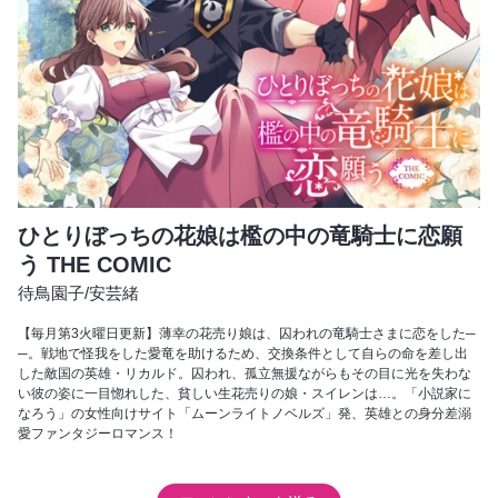
ひとりぼっちの花娘は檻の中の竜騎士に恋願
う THE COMIC
待鳥園子
/
安芸緒
【毎月第3火曜日更新】薄幸の花売り娘は、囚われの竜騎士さまに恋をした─
─。戦地で怪我をした愛竜を助けるため、交換条件として自らの命を差し出
した敵国の英雄・リカルド。囚われ、孤立無援ながらもその目に光を失わな
い彼の姿に一目惚れした、貧しい生花売りの娘・スイレンは…。「小説家に
なろう」の女性向けサイト「ムーンライトノベルズ」発、英雄との身分差溺
愛ファンタジーロマンス！