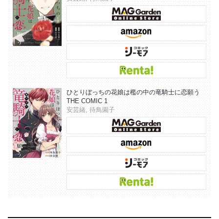
ひとりぼっちの花娘は檻の中の竜騎士に恋願う
THE COMIC 1
安芸緒, 待鳥園子