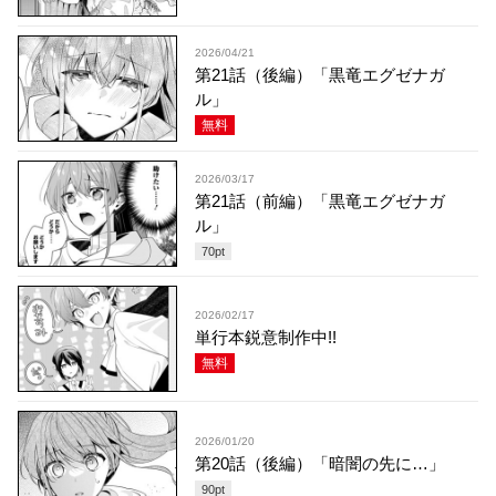
2026/04/21
第21話（後編）「黒竜エグゼナガ
ル」
無料
2026/03/17
第21話（前編）「黒竜エグゼナガ
ル」
70
pt
2026/02/17
単行本鋭意制作中!!
無料
2026/01/20
第20話（後編）「暗闇の先に…」
90
pt