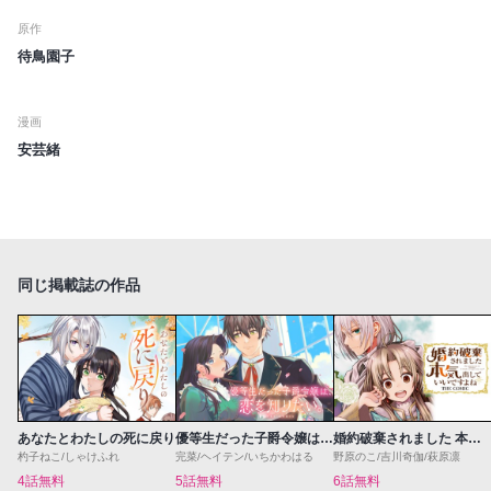
原作
待鳥園子
漫画
安芸緒
同じ掲載誌の作品
あなたとわたしの死に戻り
優等生だった子爵令嬢は、恋を知りたい。 THE COMIC
婚約破棄されました 本気出していいですよね THE COMIC
杓子ねこ/しゃけふれ
完菜/ヘイテン/いちかわはる
野原のこ/吉川奇伽/萩原凛
4話無料
5話無料
6話無料