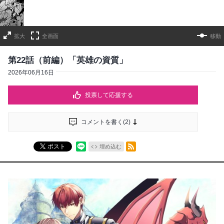
拡大
全画面
移動
第22話（前編）「英雄の資質」
2026年06月16日
投票して応援する
コメントを書く(
2
)
RSSフィード
ポスト
埋め込む