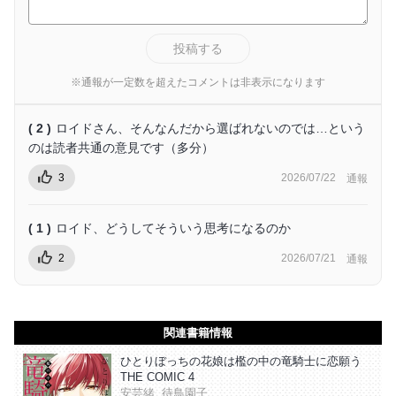
投稿する
※通報が一定数を超えたコメントは非表示になります
( 2 )
ロイドさん、そんなんだから選ばれないのでは…という
のは読者共通の意見です（多分）
3
2026/07/22
通報
( 1 )
ロイド、どうしてそういう思考になるのか
2
2026/07/21
通報
関連書籍情報
ひとりぼっちの花娘は檻の中の竜騎士に恋願う
THE COMIC 4
安芸緒, 待鳥園子