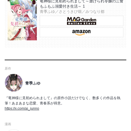
竜神様に見初められまして～虐げられ令嬢の三食
もふもふ溺愛付き生活～ 1
青季ふゆ／さとうきび畑／みつなり都
原作
青季ふゆ
『竜神様に見初められまして』の原作小説だけでなく、数多くの作品を執
筆！あまあまな恋愛、青春系が得意。
https://x.com/ai_junno
漫画