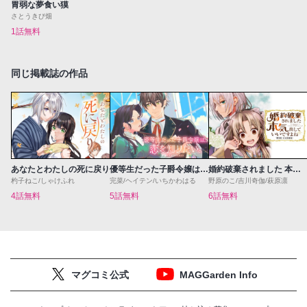
胃弱な夢食い獏
さとうきび畑
1話無料
同じ掲載誌の作品
あなたとわたしの死に戻り
優等生だった子爵令嬢は、恋を知りたい。 THE COMIC
婚約破棄されました 本気出していいですよね THE COMIC
杓子ねこ/しゃけふれ
完菜/ヘイテン/いちかわはる
野原のこ/吉川奇伽/萩原凛
4話無料
5話無料
6話無料
マグコミ公式
MAGGarden Info