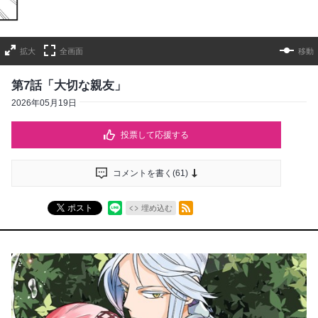
拡大
全画面
移動
第7話「大切な親友」
2026年05月19日
投票して応援する
コメントを書く(
61
)
RSSフィード
ポスト
埋め込む