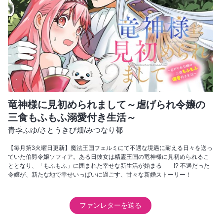
竜神様に見初められまして～虐げられ令嬢の
三食もふもふ溺愛付き生活～
青季ふゆ
/
さとうきび畑
/
みつなり都
【毎月第3火曜日更新】魔法王国フェルミにて不遇な境遇に耐える日々を送っ
ていた伯爵令嬢ソフィア。ある日彼女は精霊王国の竜神様に見初められるこ
ととなり、「もふもふ」に囲まれた幸せな新生活が始まる――!? 不遇だった
令嬢が、新たな地で幸せいっぱいに過ごす、甘々な新婚ストーリー！
ファンレターを送る