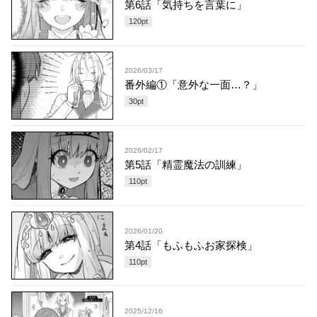
第6話「気持ちを言葉に」
120
pt
2026/03/17
番外編①「意外な一面…？」
30
pt
2026/02/17
第5話「精霊魔法の訓練」
110
pt
2026/01/20
第4話「もふもふお家探検」
110
pt
2025/12/16