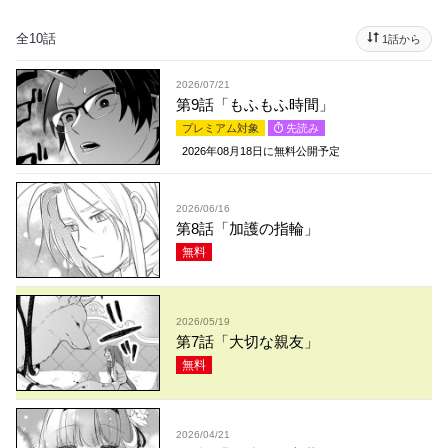
全10話
1話から
2026/07/21
第9話「もふもふ時間」
プレミアム対象
先読み
2026年08月18日
に無料公開予定
2026/06/16
第8話「加護の指輪」
無料
2026/05/19
第7話「大切な親友」
無料
2026/04/21