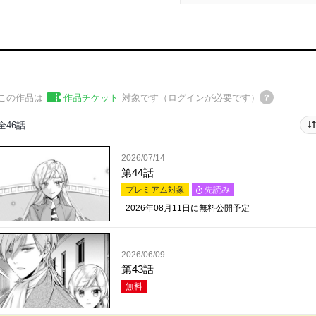
この作品は
作品チケット
対象です（ログインが必要です）
全46話
2026/07/14
第44話
プレミアム対象
先読み
2026年08月11日
に無料公開予定
2026/06/09
第43話
無料