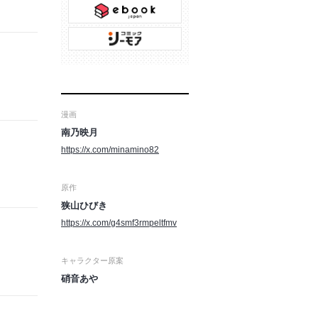
漫画
南乃映月
https://x.com/minamino82
原作
狭山ひびき
https://x.com/g4smf3rmpeltfmv
キャラクター原案
硝音あや