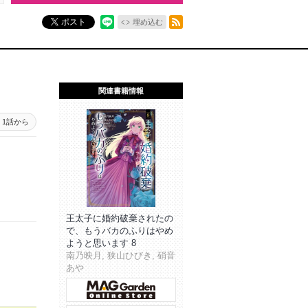
RSSフィード
ポスト
埋め込む
関連書籍情報
1話から
王太子に婚約破棄されたの
で、もうバカのふりはやめ
ようと思います 8
南乃映月, 狭山ひびき, 硝音
あや