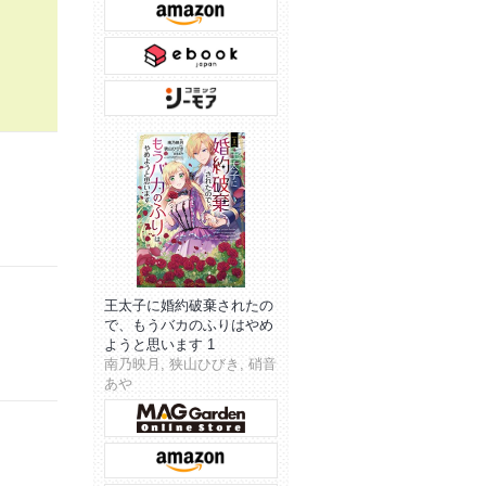
王太子に婚約破棄されたの
で、もうバカのふりはやめ
ようと思います 1
南乃映月, 狭山ひびき, 硝音
あや