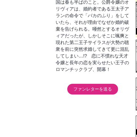
国は春も半ばのこと。公爵令嬢のオ
リヴィアは、婚約者である王太子ア
ランの命令で「バカのふり」をして
いたら、それが理由でなぜか婚約破
棄を告げられる。唖然とするオリヴ
ィアだったが、しかしそこに颯爽と
現れた第二王子サイラスが大勢の聴
衆を前に突然求婚してきて更に混乱
してしまい…!? 恋に不慣れな天才
令嬢と長年の恋を実らせたい王子の
ロマンチックラブ、開幕！
ファンレターを送る