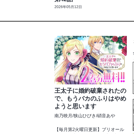
2026年05月12日
王太子に婚約破棄されたの
で、もうバカのふりはやめ
ようと思います
南乃映月
/
狭山ひびき
/
硝音あや
【毎月第2火曜日更新】ブリオール