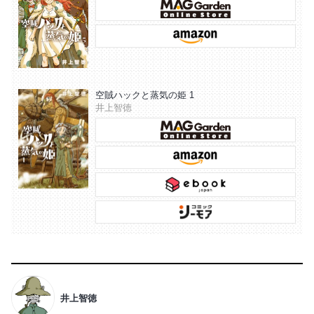
空賊ハックと蒸気の姫 1
井上智徳
井上智徳