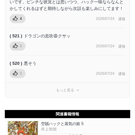
いです。ピンチな状況とは思いつつ、ハック一味ならなんと
かしてくれるはずと期待しながら次話も楽しみにしてます！
4
2026/07/24
通報
( 521 )
ドラゴンの息吹😩クサッ
0
2026/07/24
通報
( 520 )
悪そう
0
2026/07/24
通報
もっと見る
関連書籍情報
空賊ハックと蒸気の姫 5
井上智徳