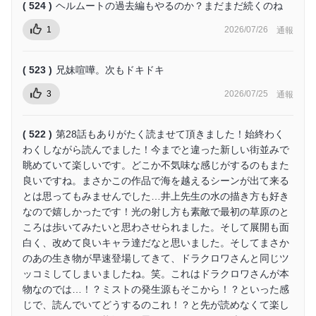
( 524 )
ヘルムートの過去編もやるのか？まだまだ続くのね
1
2026/07/26
通報
( 523 )
兄妹喧嘩。次もドキドキ
3
2026/07/25
通報
( 522 )
第28話もありがたく読ませて頂きました！始終わく
わくしながら読んでました！今までと違った新しい街並みで
眺めていて楽しいです。どこか不気味な感じがするのもまた
良いですね。まさかこの作品で海を越えるシーンが出て来る
とは思ってもみませんでした…井上先生の水の描き方も好き
なので嬉しかったです！光の射し方も素敵で最初の草原のと
ころは歩いてみたいと思わさせられました。そして展開も面
白く、改めて良いキャラ達だなと思いました。そしてまさか
のあの生き物が早速登場してきて、ドラクロワさんと同じツ
ッコミしてしまいましたね。笑。これはドラクロワさんが本
物なのでは…！？ミストの発生源もそこから！？といった感
じで、読んでいてどうするのこれ！？と先が読めなくて楽し