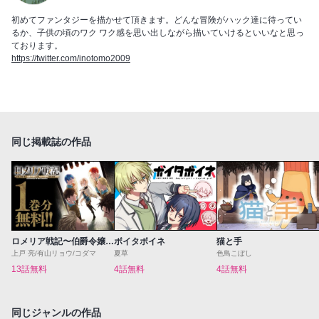
初めてファンタジーを描かせて頂きます。どんな冒険がハック達に待ってい
るか、子供の頃のワク ワク感を思い出しながら描いていけるといいなと思っ
ております。
https://twitter.com/inotomo2009
同じ掲載誌の作品
ロメリア戦記〜伯爵令嬢、魔王を倒した後も人類やばそうだから軍隊組織する〜
ボイタボイネ
猫と手
上戸 亮/有山リョウ/コダマ
夏草
色鳥こぼし
13話無料
4話無料
4話無料
同じジャンルの作品