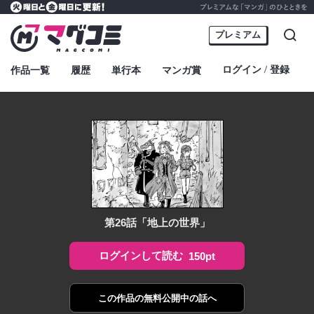
プレミアムな「マンガ」のひとときを
火曜日と金曜日に更新！
マグコミ – Mag Garden Comic Online
プレミアム
検索
ログイン
登録
作品一覧
履歴
単行本
マンガ賞
・
第26話「地上の世界」
ログインして読む
150pt
この作品の
無料公開中の話へ