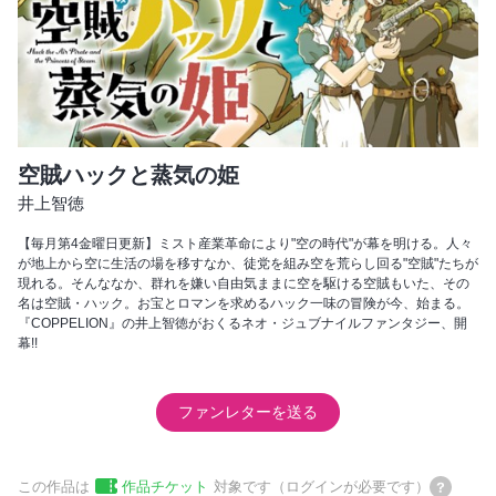
空賊ハックと蒸気の姫
井上智徳
【毎月第4金曜日更新】ミスト産業革命により"空の時代"が幕を明ける。人々
が地上から空に生活の場を移すなか、徒党を組み空を荒らし回る"空賊"たちが
現れる。そんななか、群れを嫌い自由気ままに空を駆ける空賊もいた、その
名は空賊・ハック。お宝とロマンを求めるハック一味の冒険が今、始まる。
『COPPELION』の井上智徳がおくるネオ・ジュブナイルファンタジー、開
幕!!
ファンレターを送る
この作品は
作品チケット
対象です（ログインが必要です）