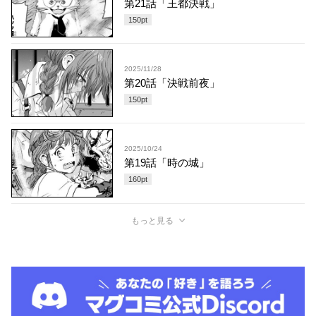
第21話「王都決戦」
150
pt
2025/11/28
第20話「決戦前夜」
150
pt
2025/10/24
第19話「時の城」
160
pt
もっと見る