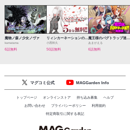
魔物ノ森ノ少女ノヴァ
リィンカーネーションの花弁
魔王様のバグトラップ迷宮制作記
kamatama
小西幹久
あまがえる
6話無料
50話無料
6話無料
マグコミ公式
MAGGarden Info
トップページ
オンラインストア
持ち込み募集
ヘルプ
お問い合わせ
プライバシーポリシー
利用規約
特定商取引に関する表記