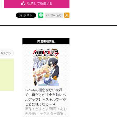
投票して応援する
RSSフィード
ポスト
埋め込む
関連書籍情報
1話から
レベルの概念がない世界
で、俺だけが【全自動レベ
ルアップ】～スキルで一秒
ごとに強くなる～ 4
原作：どまどま/漫画：あお
き歩夢/キャラクター原案：