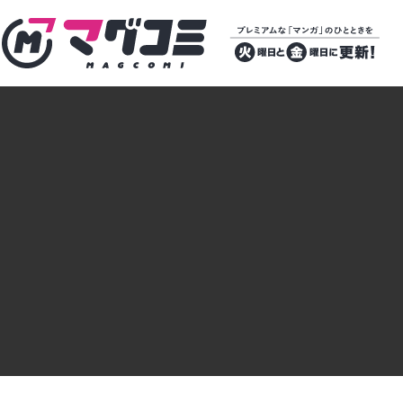
マグコミ – Mag Garden Comic Online
プレミアムな
「マンガ」のひ
とときを 火曜
日と金曜日に更
新！