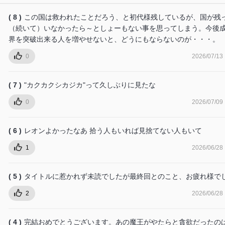
( 8 )
この国は救われたことだろう、と初代様残しているが、国が残
（続いて）いなかったら～としょーもない事を思ってしまう。今後
界を突破出来る人を増やせないと、どうにもならないのが・・・。
0
2026/07/13
( 7 )
"カクカクシカジカ"って久しぶりに見たな
0
2026/07/09
( 6 )
レオンよかったなあ 拾う人もいれば見捨てない人もいて
1
2026/06/28
( 5 )
タイトルに惹かれず未読でしたが最終回とのこと、お疲れ様で
2
2026/06/28
( 4 )
完結おめでとうございます。あの魔王がやたらと貪欲だったの