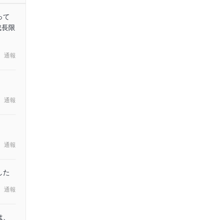
って
成長限
通報
通報
通報
した
通報
は、