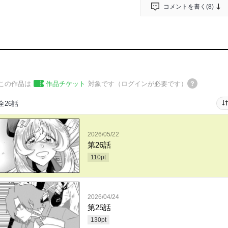
コメントを書く(
8
)
この作品は
作品チケット
対象です（ログインが必要です）
全26話
2026/05/22
第26話
110
pt
2026/04/24
第25話
130
pt