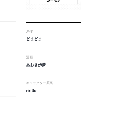
原作
どまどま
漫画
あおき歩夢
キャラクター原案
riritto