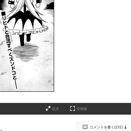
拡大
全画面
コメントを書く(
231
)
」