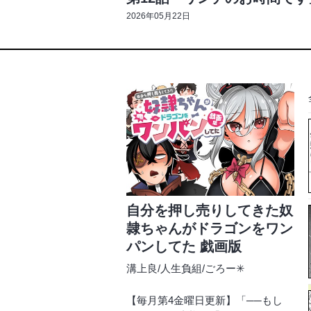
2026年05月22日
自分を押し売りしてきた奴
隷ちゃんがドラゴンをワン
パンしてた 戯画版
溝上良
/
人生負組
/
ごろー✳︎
【毎月第4金曜日更新】「──もし