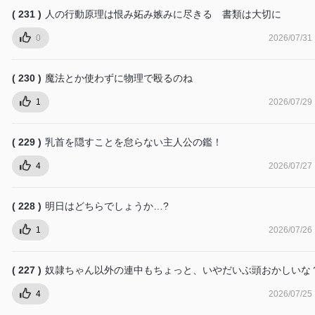
( 231 )
人の行動原理は恨み妬み嫉みに尽きる 書類は大切に
0
2026/07/31
( 230 )
魔法とか使わずに物理で殴るのね
1
2026/07/29
( 229 )
乳首を隠すことを怠らない主人公の鑑！
4
2026/07/27
( 228 )
明日はどちらでしょうか…?
1
2026/07/26
( 227 )
奴隷ちゃん以外の連中もちょっと、いやだいぶ頭おかしいな
4
2026/07/25