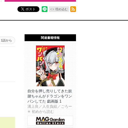
RSSフィード
ポスト
埋め込む
関連書籍情報
1話から
自分を押し売りしてきた奴
隷ちゃんがドラゴンをワン
パンしてた 戯画版 1
溝上良／人生負組／ごろー
✳︎ 初めから読む