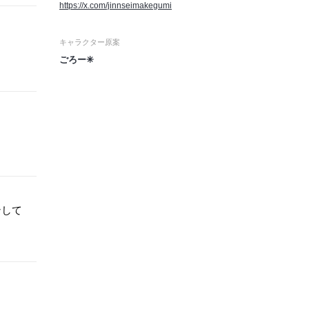
https://x.com/jinnseimakegumi
キャラクター原案
ごろー✳︎
ンして
」