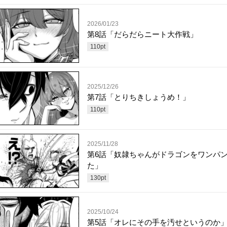
2026/01/23
第8話「だらだらニート大作戦」
110
pt
2025/12/26
第7話「とりちきしょうめ！」
110
pt
2025/11/28
第6話「奴隷ちゃんがドラゴンをワンパ
た」
130
pt
2025/10/24
第5話「オレにその手を汚せというのか