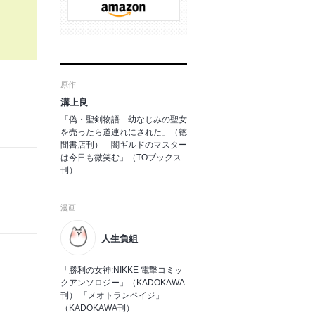
原作
溝上良
「偽・聖剣物語 幼なじみの聖女
を売ったら道連れにされた」（徳
間書店刊）「闇ギルドのマスター
は今日も微笑む」（TOブックス
刊）
漫画
人生負組
「勝利の女神:NIKKE 電撃コミッ
クアンソロジー」（KADOKAWA
刊） 「メオトランペイジ」
（KADOKAWA刊）