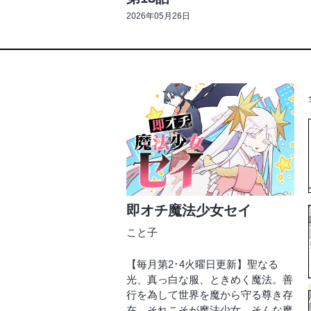
2026年05月26日
即オチ魔法少女セイ
こと子
【毎月第2･4火曜日更新】聖なる
光、真っ白な服、ときめく魔法。善
行を為して世界を魔から守る尊き存
在、それこそが魔法少女。そんな魔