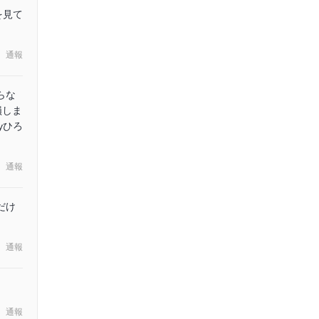
を見て
通報
らな
損しま
yひろ
通報
だけ
通報
通報