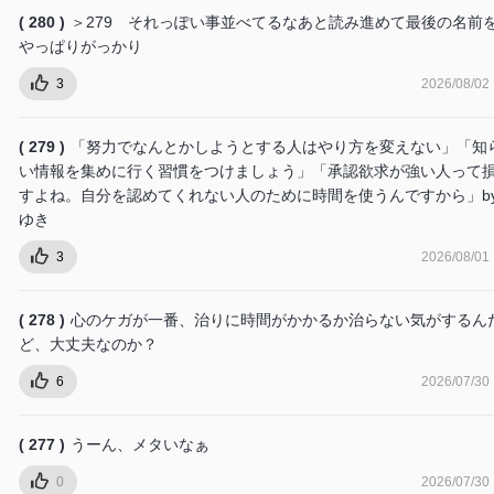
( 280 )
＞279 それっぽい事並べてるなあと読み進めて最後の名前
やっぱりがっかり
3
2026/08/02
( 279 )
「努力でなんとかしようとする人はやり方を変えない」「知
い情報を集めに行く習慣をつけましょう」「承認欲求が強い人って
すよね。自分を認めてくれない人のために時間を使うんですから」b
ゆき
3
2026/08/01
( 278 )
心のケガが一番、治りに時間がかかるか治らない気がするん
ど、大丈夫なのか？
6
2026/07/30
( 277 )
うーん、メタいなぁ
0
2026/07/30