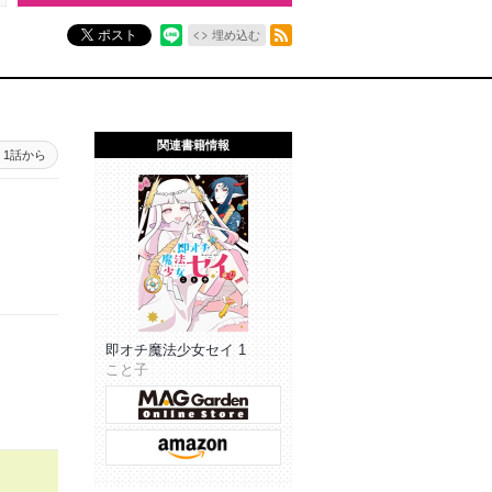
RSSフィード
ポスト
埋め込む
関連書籍情報
1話から
即オチ魔法少女セイ 1
こと子