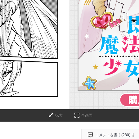
詳細ページへのリンク
拡大
全画面
コメントを書く(
280
)