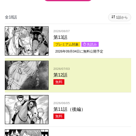
全18話
1話から
2026/08/07
第13話
プレミアム対象
先読み
2026年09月04日
に無料公開予定
2026/07/03
第12話
無料
2026/06/05
第11話（後編）
無料