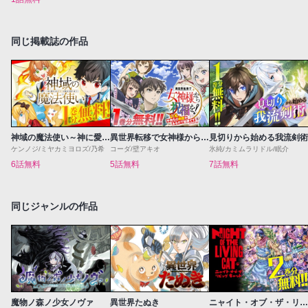
同じ掲載誌の作品
神域の魔法使い～神に愛された落第生は魔法学院へ通う～
異世界転移で女神様から祝福を！～いえ、手持ちの異能があるので結構です～@COMIC
見切りから始める我流剣術
ケンノジ/ミヤカミヨロズ/乃希
コーダ/壁アキオ
氷純/カミムラリドル/眠介
6話無料
5話無料
7話無料
同じジャンルの作品
魔物ノ森ノ少女ノヴァ
異世界たぬき
ニャイト・オブ・ザ・リビングキャット