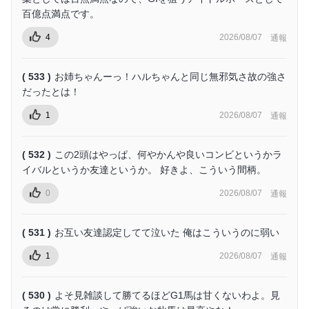
百億点満点です。
4
2026/08/07
通報
( 533 )
お姉ちゃんーっ！ハルちゃんと同じ無邪気さ故の強さ
だったとは！
1
2026/08/07
通報
( 532 )
この2頭はやっぱ、何やかんや良いコンビというかラ
イバルというか友達というか。 好きよ、こういう間柄。
0
2026/08/07
通報
( 531 )
お互い友達認定してて泣いた 俺はこういうのに弱い
1
2026/08/07
通報
( 530 )
よそ見雑談して勝てるほどG1馬は甘くないわよ。見