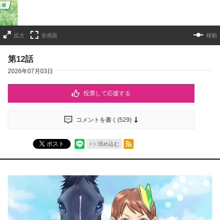
拡大
全画面
移動
第12話
2026年07月03日
投票して応援する
コメントを書く(
529
)
RSSフィード
ポスト
埋め込む