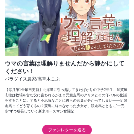
ウマの言葉は理解りませんだから静かにして
ください！
パラダイス農家
/
高草木こぶ
【毎月第1金曜日更新】北海道に引っ越してきたばかりの中学2年生、加賀屋
志穂は牧場を営む父に言われるがまま元競走馬のクリスとその仔ハルの世話
をすることに。すると不思議なことに彼らの言葉が分かってしまい――!? 競
走馬ってどう育てるの？競馬に縁のなかった少女が、競走馬とともに"一完
歩"ずつ成長していく新米ホースマン奮闘記！
ファンレターを送る