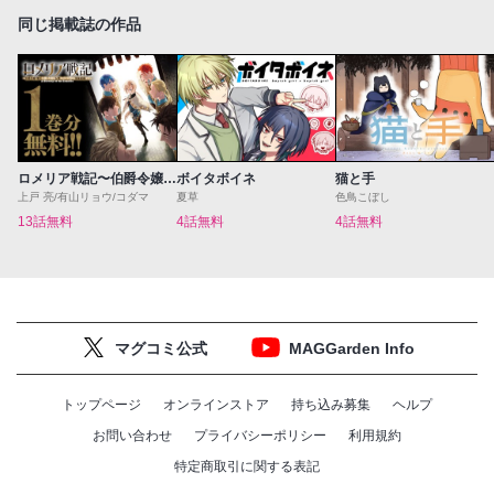
同じ掲載誌の作品
ロメリア戦記〜伯爵令嬢、魔王を倒した後も人類やばそうだから軍隊組織する〜
ボイタボイネ
猫と手
上戸 亮/有山リョウ/コダマ
夏草
色鳥こぼし
13話無料
4話無料
4話無料
マグコミ公式
MAGGarden Info
トップページ
オンラインストア
持ち込み募集
ヘルプ
お問い合わせ
プライバシーポリシー
利用規約
特定商取引に関する表記