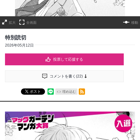
拡大
全画面
移動
特別読切
2026年05月12日
投票して応援する
コメントを書く(
22
)
RSSフィード
ポスト
埋め込む