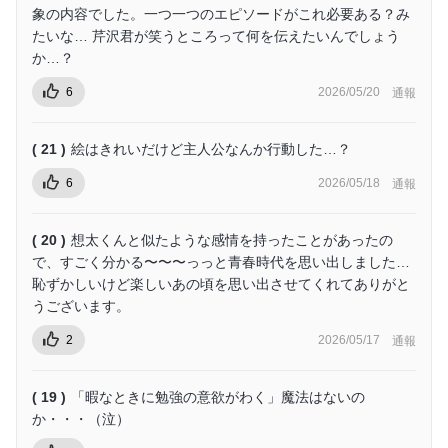
象の内容でした。一つ一つのエピソードがこれ必要ある？み
たいな… 芹沢君が笑うところって何を伝えたいんでしょう
か…？
6
2026/05/20
通報
( 21 )
絵はきれいだけど主人公なんか行動した…？
6
2026/05/18
通報
( 20 )
想太くんと似たような感情を持ったことがあったの
で、すごく分かる〜〜〜っっと青春時代を思い出しました…
恥ずかしいけど楽しいあの頃を思い出させてくれてありがと
うございます。
2
2026/05/17
通報
( 19 )
「暇なときに勉強の意欲がわく」魔法はないの
か・・・（泣）