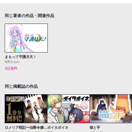
同じ著者の作品・関連作品
まもって守護月天！
桜野みねね
4話無料
同じ掲載誌の作品
ロメリア戦記〜伯爵令嬢、魔王を倒した後も人類やばそうだから軍隊組織する〜
ボイタボイネ
猫と手