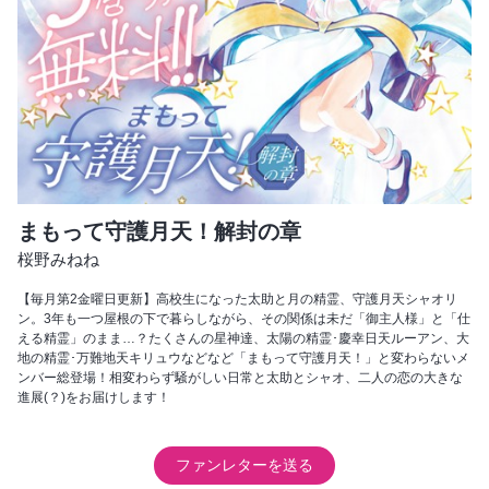
まもって守護月天！解封の章
桜野みねね
【毎月第2金曜日更新】高校生になった太助と月の精霊、守護月天シャオリ
ン。3年も一つ屋根の下で暮らしながら、その関係は未だ「御主人様」と「仕
える精霊」のまま…？たくさんの星神達、太陽の精霊･慶幸日天ルーアン、大
地の精霊･万難地天キリュウなどなど「まもって守護月天！」と変わらないメ
ンバー総登場！相変わらず騒がしい日常と太助とシャオ、二人の恋の大きな
進展(？)をお届けします！
ファンレターを送る