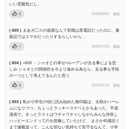
いい雰囲気だし。
1
2026/08/02
通報
( 605 )
まあガ◯スの仮面なんて初期は黒電話だったのに、最
新話ではスマホだったりするらしいから…
0
2026/07/24
通報
( 604 )
>600 ・シャオとの幸せ>ルーアンが去る事による悲
しみ シャオとの関係性を今より進める為なら、去る事も手段
の一つとして考えてるんだと思う
1
2026/07/14
通報
( 603 )
私が小学生の頃に読み始めた無印版は、太助がハーレ
ムになりつつ、ちょっとラッキースケベとかもあった、平成
漫画で。きっとラストはワチャワチャしながらみんな仲良し
ハッピーエンドってのを想像していたけど、 まさか40歳近く
まで連載追って、こんな切ない気持ちで見守るなんて、小学