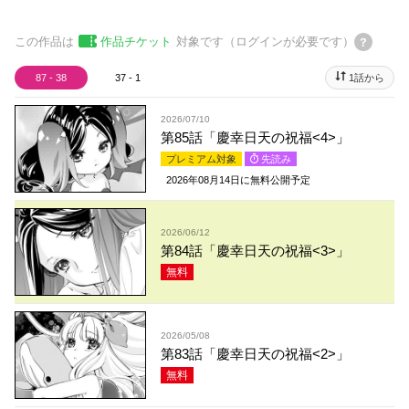
この作品は
作品チケット
対象です（ログインが必要です）
87 - 38
37 - 1
1話から
2026/07/10
第85話「慶幸日天の祝福<4>」
プレミアム対象
先読み
2026年08月14日
に無料公開予定
2026/06/12
第84話「慶幸日天の祝福<3>」
無料
2026/05/08
第83話「慶幸日天の祝福<2>」
無料