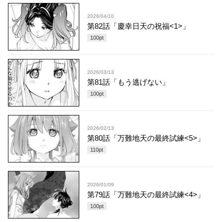
2026/04/10
第82話「慶幸日天の祝福<1>」
100
pt
2026/03/13
第81話「もう逃げない」
100
pt
2026/02/13
第80話「万難地天の最終試練<5>」
110
pt
2026/01/09
第79話「万難地天の最終試練<4>」
100
pt