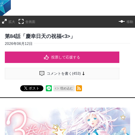
拡大
全画面
移動
第84話「慶幸日天の祝福<3>」
2026年06月12日
投票して応援する
コメントを書く(
453
)
RSSフィード
ポスト
埋め込む