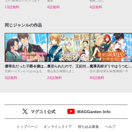
上戸 亮/有山リョウ/コダマ
夏草
色鳥こぼし
13話無料
4話無料
4話無料
同じジャンルの作品
優等生だった子爵令嬢は、恋を知りたい。 THE COMIC
裏切られたので、王妃付き侍女にジョブチェンジ！
魔導具師ダリヤはうつむかない ～Dahliya Wilts No More～
完菜/ヘイテン/いちかわはる
青山克己/雉間ちまこ
住川 惠/甘岸久弥/景/駒田ハチ
5話無料
24話無料
40話無料
マグコミ公式
MAGGarden Info
トップページ
オンラインストア
持ち込み募集
ヘルプ