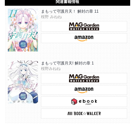
関連書籍情報
まもって守護月天！ 解封の章 11
桜野 みねね
まもって守護月天! 解封の章 1
桜野みねね