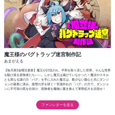
魔王様のバグトラップ迷宮制作記
あまがえる
【毎月第3金曜日更新】魔王が討伐され、平和を取り戻した世界。そんな世界
を駆け巡る冒険者たち――。しかし魔王は滅びていなかった！魔法やスキル
とも異なる謎の力「バグ」を手に入れた魔王は、数少ない腹心と共にダンジ
ョンの最奥に潜み、復讐の牙を研ぐ！常識外れの「バグ」の力で、ダンジョ
ンに不可視の罠を仕掛け、冒険者を魔物に書き換えて軍勢拡大を目指せ！
ファンレターを送る