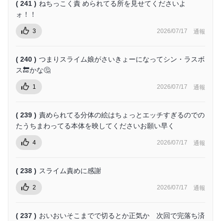
( 241 )
ねちっこく責 められてる所を見せてくださいよ
ォ！！
3
2026/07/17
通報
( 240 )
つまりスライム娘がさいきょーになってシン・ラスボ
ス🔚かな🤔
1
2026/07/17
通報
( 239 )
責められてる分体の絵はちょっとエッチすぎるのでの
たうちまわってる本体を映してくださいお願い早く
4
2026/07/17
通報
( 238 )
スライム責めに感謝
2
2026/07/17
通報
( 237 )
おいおいそこまでで切るとか正気か 次回で完落ち済