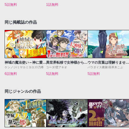
5話無料
1話無料
同じ掲載誌の作品
神域の魔法使い～神に愛された落第生は魔法学院へ通う～
異世界転移で女神様から祝福を！～いえ、手持ちの異能があるので結構です～@COMIC
ウマの言葉は理解りませんだから静かにしてください！
ケンノジ/ミヤカミヨロズ/乃希
コーダ/壁アキオ
パラダイス農家/高草木こぶ
6話無料
5話無料
5話無料
同じジャンルの作品