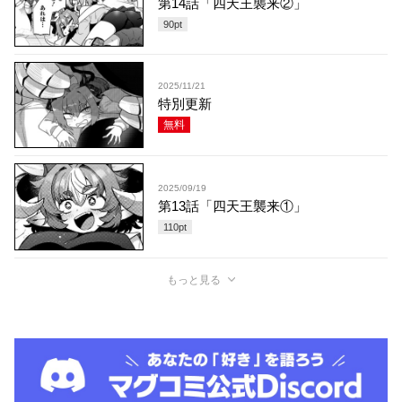
第14話「四天王襲来②」
90
pt
2025/11/21
特別更新
無料
2025/09/19
第13話「四天王襲来①」
110
pt
もっと見る