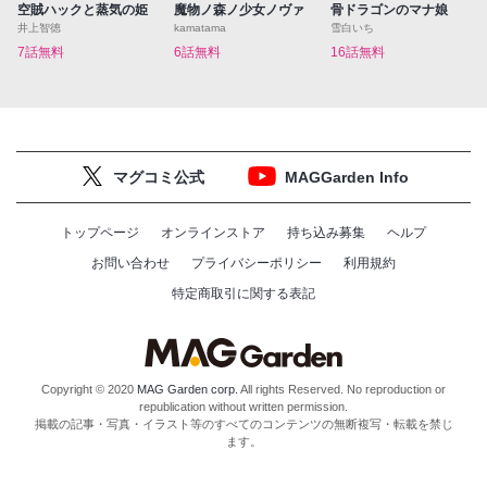
空賊ハックと蒸気の姫
魔物ノ森ノ少女ノヴァ
骨ドラゴンのマナ娘
井上智徳
kamatama
雪白いち
7話無料
6話無料
16話無料
マグコミ公式
MAGGarden Info
トップページ
オンラインストア
持ち込み募集
ヘルプ
お問い合わせ
プライバシーポリシー
利用規約
特定商取引に関する表記
Copyright © 2020
MAG Garden corp.
All rights Reserved. No reproduction or
republication without written permission.
掲載の記事・写真・イラスト等のすべてのコンテンツの無断複写・転載を禁じ
ます。