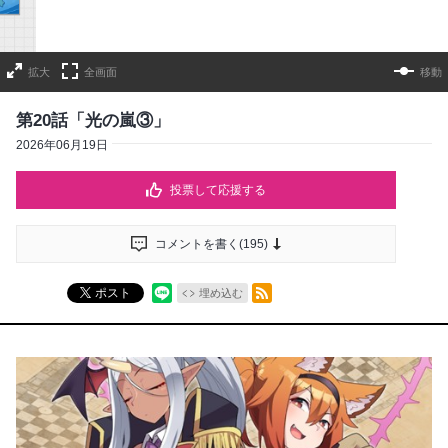
拡大
全画面
移動
第20話「光の嵐③」
2026年06月19日
投票して応援する
コメントを書く(
195
)
RSSフィード
ポスト
埋め込む