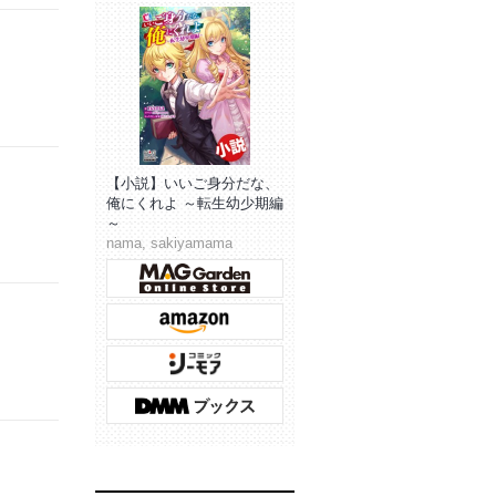
【小説】いいご身分だな、
俺にくれよ ～転生幼少期編
～
nama, sakiyamama