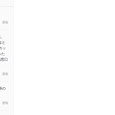
通報
歳。
はと
カッ
った
易窓口
通報
渉の
通報