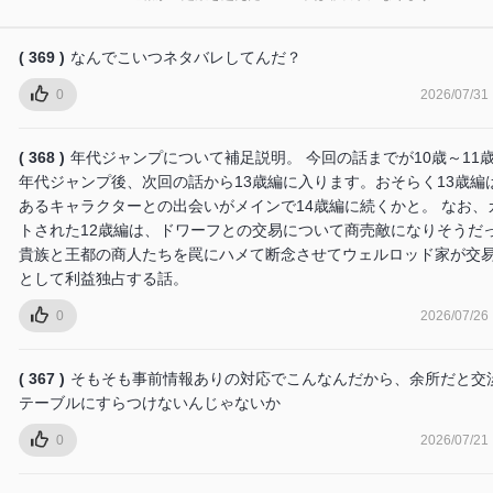
( 369 )
なんでこいつネタバレしてんだ？
0
2026/07/31
( 368 )
年代ジャンプについて補足説明。 今回の話までが10歳～11
年代ジャンプ後、次回の話から13歳編に入ります。おそらく13歳編
あるキャラクターとの出会いがメインで14歳編に続くかと。 なお、
トされた12歳編は、ドワーフとの交易について商売敵になりそうだ
貴族と王都の商人たちを罠にハメて断念させてウェルロッド家が交
として利益独占する話。
0
2026/07/26
( 367 )
そもそも事前情報ありの対応でこんなんだから、余所だと交
テーブルにすらつけないんじゃないか
0
2026/07/21