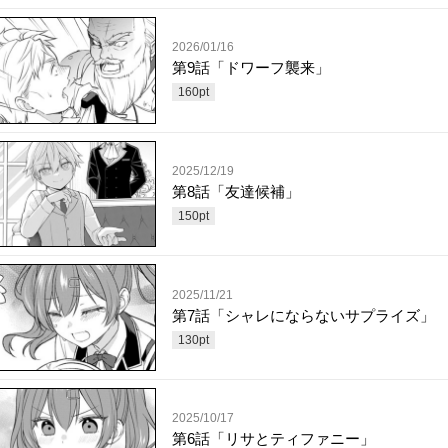
2026/01/16
第9話「ドワーフ襲来」
160
pt
2025/12/19
第8話「友達候補」
150
pt
2025/11/21
第7話「シャレにならないサプライズ」
130
pt
2025/10/17
第6話「リサとティファニー」