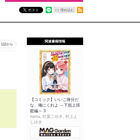
RSSフィード
ポスト
埋め込む
関連書籍情報
1話から
【コミック】いいご身分だ
な、俺にくれよ ～下剋上揺
籃編～ 3
nama, 杠葉こゆき, 村上よ
しゆき