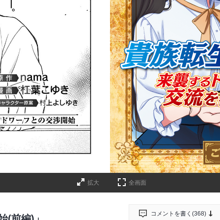
詳細ページへのリンク
拡大
全画面
コメントを書く(
368
)
始(前編)」