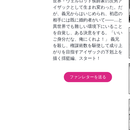
世界・ウェルロッド侯爵家の次男ア
イザックとして生まれ変わった。だ
が、義兄からはいじめられ、初恋の
相手には既に婚約者がいて――…と
異世界でも難しい環境下にいること
を自覚し、ある決意をする。「いい
ご身分だな、俺にくれよ！」 義兄
を殺し、権謀術数を駆使して成り上
がりを目指すアイザックの下剋上を
描く揺籃編、スタート！
ファンレターを送る