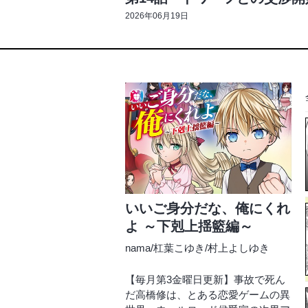
2026年06月19日
いいご身分だな、俺にくれ
よ ～下剋上揺籃編～
nama
/
杠葉こゆき
/
村上よしゆき
【毎月第3金曜日更新】事故で死ん
だ高橋修は、とある恋愛ゲームの異