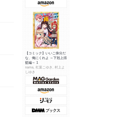
【コミック】いいご身分だ
な、俺にくれよ ～下剋上揺
籃編～ 1
nama, 杠葉こゆき, 村上よ
しゆき