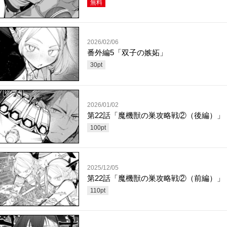
無料
2026/02/06
番外編5「双子の嫉妬」
30
pt
2026/01/02
第22話「魔機獣の巣攻略戦②（後編）」
100
pt
2025/12/05
第22話「魔機獣の巣攻略戦②（前編）」
110
pt