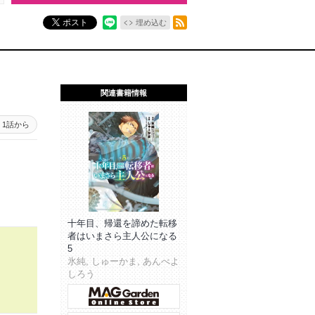
RSSフィード
ポスト
埋め込む
関連書籍情報
1話から
十年目、帰還を諦めた転移
者はいまさら主人公になる
5
氷純, しゅーかま, あんべよ
しろう