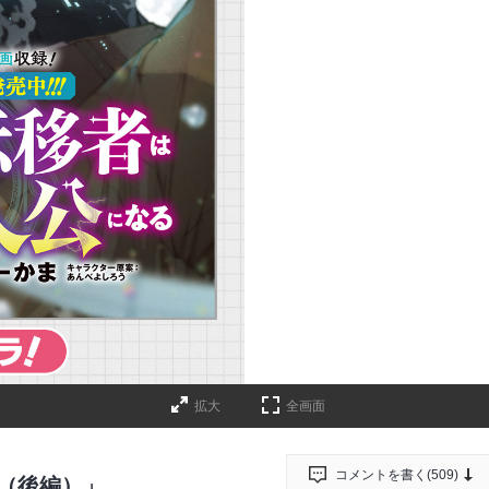
拡大
全画面
コメントを書く(
509
)
④（後編）」