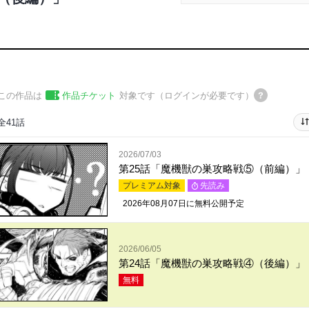
この作品は
作品チケット
対象です（ログインが必要です）
全41話
2026/07/03
第25話「魔機獣の巣攻略戦⑤（前編）」
プレミアム対象
先読み
2026年08月07日
に無料公開予定
2026/06/05
第24話「魔機獣の巣攻略戦④（後編）」
無料