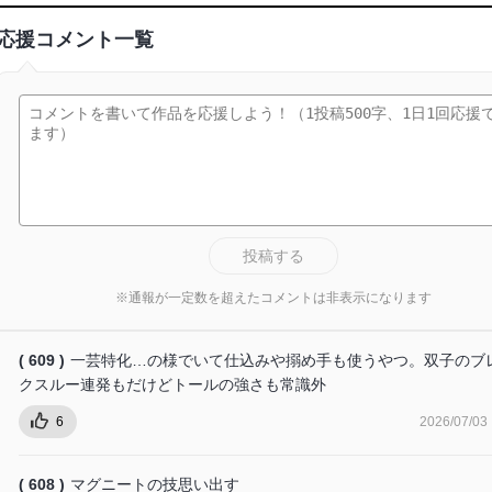
応援コメント一覧
投稿する
※通報が一定数を超えたコメントは非表示になります
( 609 )
一芸特化…の様でいて仕込みや搦め手も使うやつ。双子のブ
クスルー連発もだけどトールの強さも常識外
6
2026/07/03
( 608 )
マグニートの技思い出す