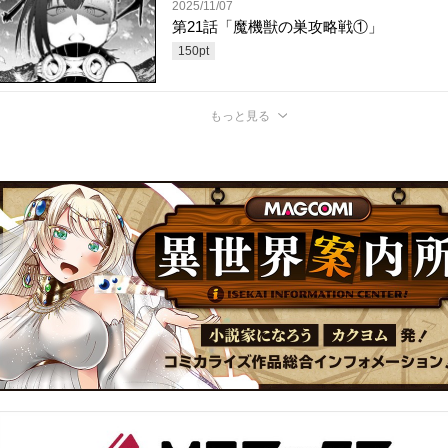
2025/11/07
第21話「魔機獣の巣攻略戦①」
150
pt
もっと見る