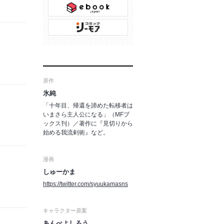
原作
氷純
「十年目、帰還を諦めた転移者は
いまさら主人公になる」（MFブ
ックス刊）／著作に『見切りから
始める我流剣術』など。
漫画
しゅーかま
https://twitter.com/syuukamasns
キャラクター原案
あんべよしろう