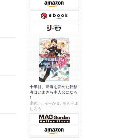
十年目、帰還を諦めた転移
者はいまさら主人公になる
1
氷純, しゅーかま, あんべよ
しろう