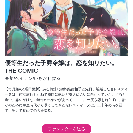
優等生だった子爵令嬢は、恋を知りたい。
THE COMIC
完菜
/
ヘイテン
/
いちかわはる
【毎月第4火曜日更新】ある特殊な契約結婚相手と先日、離婚したセレスティ
ーヌは、慰安旅行もかねて隣国に嫁いだ友人に会いに向かっていた。すると
道中、思いがけない運命の出会いがあって――…。一度も恋を知らずに、誰
かのために学生時代から尽くしてきたセレスティーヌは、二十年の時を経
て、生涯で初めての恋を知る。
ファンレターを送る