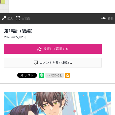
拡大
全画面
移動
第10話（後編）
2026年05月26日
投票して応援する
コメントを書く(
203
)
RSSフィード
ポスト
埋め込む