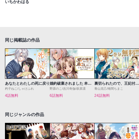
いちかわはる
同じ掲載誌の作品
あなたとわたしの死に戻り
婚約破棄されました 本気出していいですよね THE COMIC
裏切られたので、王妃付き侍女にジョブチェンジ！
杓子ねこ/しゃけふれ
野原のこ/吉川奇伽/萩原凛
青山克己/雉間ちまこ
4話無料
6話無料
24話無料
同じジャンルの作品