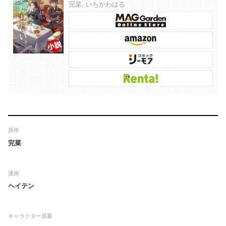
完菜, いちかわはる
原作
完菜
漫画
ヘイテン
キャラクター原案