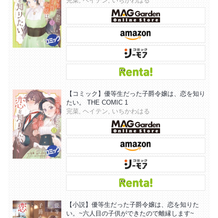
完菜, ヘイテン, いちかわはる
【コミック】優等生だった子爵令嬢は、恋を知り
たい。 THE COMIC 1
完菜, ヘイテン, いちかわはる
【小説】優等生だった子爵令嬢は、恋を知りた
い。~六人目の子供ができたので離縁します~