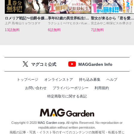
ロメリア戦記〜伯爵令嬢、魔王を倒した後も人類やばそうだから軍隊組織する〜
享年82歳の異世界転生!?〜ハズレ属性でも、スキルだけで無双します〜
聖女が来るから「君を愛することはない」と言われたのでお飾り王妃に徹していたら、聖女が5歳だったので全力で愛します!!
上戸 亮/有山リョウ/コダマ
ラクシュミー/マヒロタバ/Laruha
宮之みやこ/桛深ビスホ/界さけ
13話無料
6話無料
7話無料
マグコミ公式
MAGGarden Info
トップページ
オンラインストア
持ち込み募集
ヘルプ
お問い合わせ
プライバシーポリシー
利用規約
特定商取引に関する表記
Copyright © 2020
MAG Garden corp.
All rights Reserved. No reproduction or
republication without written permission.
掲載の記事・写真・イラスト等のすべてのコンテンツの無断複写・転載を禁じ