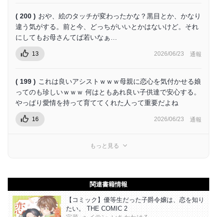
( 200 )
おや、絵のタッチが変わったかな？黒目とか、かなり
違う気がする。前と今、どっちがいいとかはないけど。それ
にしてもお母さんてば若いなぁ…
13
2026/06/23
通報
( 199 )
これは良いアシストｗｗｗ母親に恋心を気付かせる娘
ってのも珍しいｗｗｗ 何はともあれ良い子供達で安心する。
やっぱり愛情を持って育ててくれた人って重要だよね
16
2026/06/23
通報
もっと見る
関連書籍情報
【コミック】優等生だった子爵令嬢は、恋を知り
たい。 THE COMIC 2