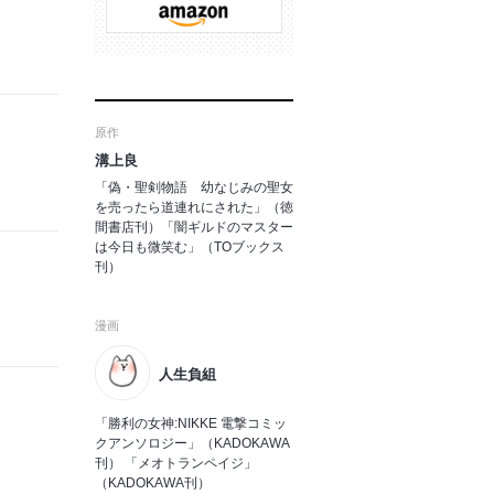
原作
溝上良
「偽・聖剣物語 幼なじみの聖女
を売ったら道連れにされた」（徳
間書店刊）「闇ギルドのマスター
は今日も微笑む」（TOブックス
刊）
漫画
人生負組
「勝利の女神:NIKKE 電撃コミッ
クアンソロジー」（KADOKAWA
刊） 「メオトランペイジ」
（KADOKAWA刊）