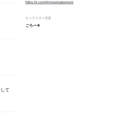
https://x.com/jinnseimakegumi
キャラクター原案
ごろー✳︎
ンして
」