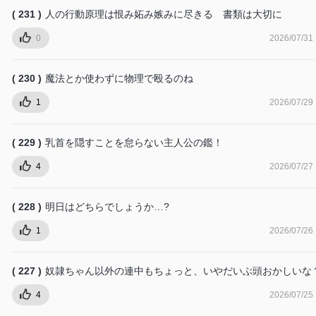
( 231 )
人の行動原理は恨み妬み嫉みに尽きる 書類は大切に
0
2026/07/31
( 230 )
魔法とか使わずに物理で殴るのね
1
2026/07/29
( 229 )
乳首を隠すことを怠らない主人公の鑑！
4
2026/07/27
( 228 )
明日はどちらでしょうか…?
1
2026/07/26
( 227 )
奴隷ちゃん以外の連中もちょっと、いやだいぶ頭おかしいな
4
2026/07/25