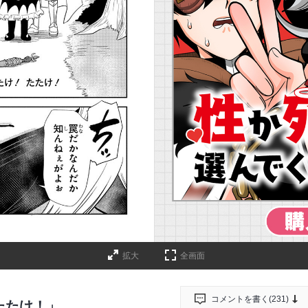
詳細ページへのリンク
拡大
全画面
コメントを書く(
231
)
たたけ！」