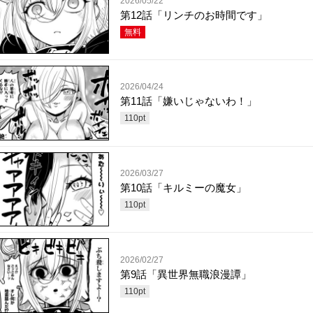
2026/05/22
第12話「リンチのお時間です」
無料
2026/04/24
第11話「嫌いじゃないわ！」
110
pt
2026/03/27
第10話「キルミーの魔女」
110
pt
2026/02/27
第9話「異世界無職浪漫譚」
110
pt