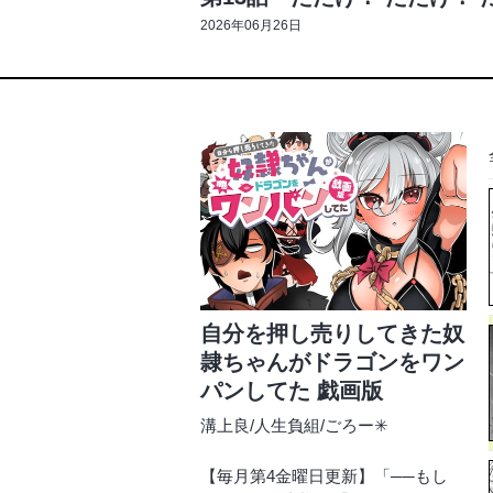
2026年06月26日
自分を押し売りしてきた奴
隷ちゃんがドラゴンをワン
パンしてた 戯画版
溝上良
/
人生負組
/
ごろー✳︎
【毎月第4金曜日更新】「──もし