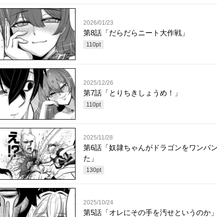
2026/01/23
第8話「だらだらニート大作戦」
110
pt
2025/12/26
第7話「とりちきしょうめ！」
110
pt
2025/11/28
第6話「奴隷ちゃんがドラゴンをワンパ
た」
130
pt
2025/10/24
第5話「オレにその手を汚せというのか