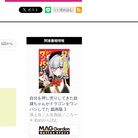
RSSフィード
ポスト
埋め込む
関連書籍情報
1話から
自分を押し売りしてきた奴
隷ちゃんがドラゴンをワン
パンしてた 戯画版 1
溝上良／人生負組／ごろー
✳︎ 初めから読む