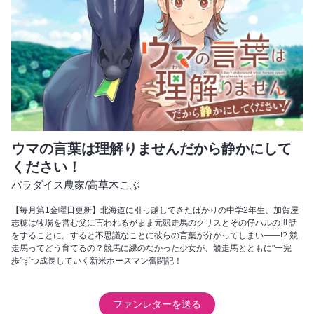
ウマの言葉は理解りませんだから静かにして
ください！
パラダイス農家
/
高草木こぶ
【毎月第1金曜日更新】北海道に引っ越してきたばかりの中学2年生、加賀屋
志穂は牧場を営む父に言われるがまま元競走馬のクリスとその仔ハルの世話
をすることに。すると不思議なことに彼らの言葉が分かってしまい――!? 競
走馬ってどう育てるの？競馬に縁のなかった少女が、競走馬とともに"一完
歩"ずつ成長していく新米ホースマン奮闘記！
ファンレターを送る