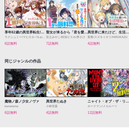
享年82歳の異世界転生!?〜ハズレ属性でも、スキルだけで無双します〜
聖女が来るから「君を愛することはない」と言われたのでお飾り王妃に徹していたら、聖女が5歳だったので全力で愛します!!
異世界に来たけど、生活魔法しか使えません THE COMIC
ラクシュミー/マヒロタバ/Laruha
宮之みやこ/桛深ビスホ/界さけ
梨香/スズキイオリ/HIROKAZU
6話無料
7話無料
4話無料
同じジャンルの作品
魔物ノ森ノ少女ノヴァ
異世界たぬき
ニャイト・オブ・ザ・リビングキャット
kamatama
小林安曇
ホークマン/メカルーツ
6話無料
4話無料
12話無料