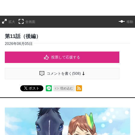
拡大
全画面
移動
第11話（後編）
2026年06月05日
投票して応援する
コメントを書く(
508
)
RSSフィード
ポスト
埋め込む