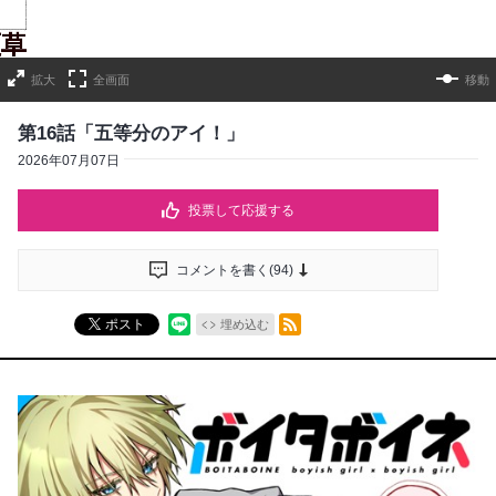
拡大
全画面
移動
第16話「五等分のアイ！」
2026年07月07日
投票して応援する
コメントを書く(
94
)
RSSフィード
ポスト
埋め込む