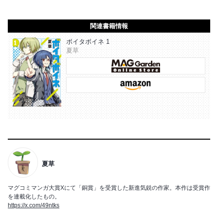
関連書籍情報
ボイタボイネ 1
夏草
夏草
マグコミマンガ大賞Xにて「銅賞」を受賞した新進気鋭の作家。本作は受賞作
を連載化したもの。
https://x.com/49ntks