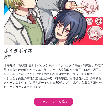
ボイタボイネ
夏草
【毎月第1･3火曜日更新】イケメン系ボーイッシュ女子高生・羽衣音。その野
望は自分だけの百合ハーレムを築くこと。入学初日から女子を助けて調子に
乗る羽衣音だが、その前に女子の恋心を無自覚に搔っ攫う、王子様系ボーイ
ッシュ女子高生の雫佳が立ちはだかる！打倒雫佳、目指せ自分だけの高校百
合ハーレム！タイプの違うボーイッシュJKがぶつかりあう、仁義なき沼らせ
合いケンカップル百合コメディ!!
ファンレターを送る