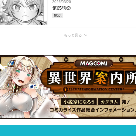
2026/03/20
第65話②
90
pt
もっと見る