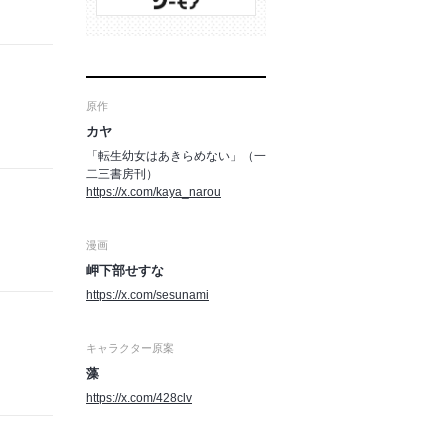
原作
カヤ
「転生幼女はあきらめない」（一
二三書房刊）
https://x.com/kaya_narou
漫画
岬下部せすな
https://x.com/sesunami
キャラクター原案
藻
https://x.com/428clv