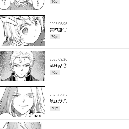
90
pt
2026/05/05
第67話①
70
pt
2026/03/20
第66話②
70
pt
2026/04/07
第66話①
70
pt