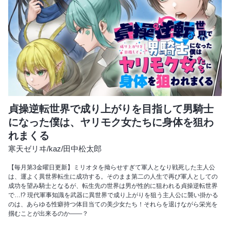
貞操逆転世界で成り上がりを目指して男騎士
になった僕は、ヤリモク女たちに身体を狙わ
れまくる
寒天ゼリヰ
/
kaz
/
田中松太郎
【毎月第3金曜日更新】ミリオタを拗らせすぎて軍人となり戦死した主人公
は、運よく異世界転生に成功する。そのまま第二の人生で再び軍人としての
成功を望み騎士となるが、転生先の世界は男が性的に狙われる貞操逆転世界
で…!? 現代軍事知識を武器に異世界で成り上がりを狙う主人公に襲い掛かる
のは、あらゆる性癖持つ体目当ての美少女たち！それらを退けながら栄光を
掴むことが出来るのか――？