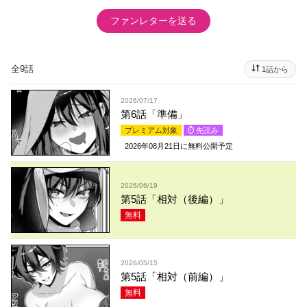
ファンレターを送る
全9話
1話から
2026/07/17
第6話「準備」
プレミアム対象
先読み
2026年08月21日
に無料公開予定
2026/06/19
第5話「相対（後編）」
無料
2026/05/15
第5話「相対（前編）」
無料