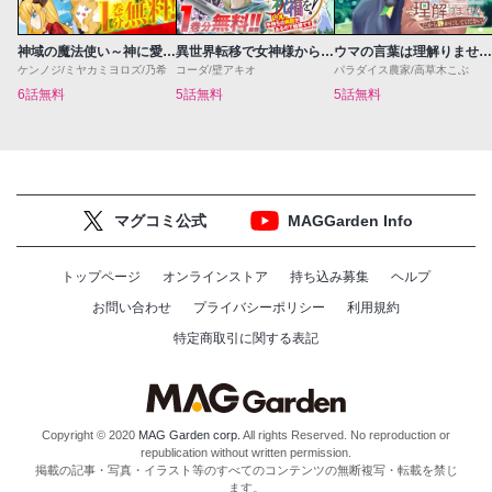
神域の魔法使い～神に愛された落第生は魔法学院へ通う～
異世界転移で女神様から祝福を！～いえ、手持ちの異能があるので結構です～@COMIC
ウマの言葉は理解りませんだから静かにしてください！
ケンノジ/ミヤカミヨロズ/乃希
コーダ/壁アキオ
パラダイス農家/高草木こぶ
6話無料
5話無料
5話無料
マグコミ公式
MAGGarden Info
トップページ
オンラインストア
持ち込み募集
ヘルプ
お問い合わせ
プライバシーポリシー
利用規約
特定商取引に関する表記
Copyright © 2020
MAG Garden corp.
All rights Reserved. No reproduction or
republication without written permission.
掲載の記事・写真・イラスト等のすべてのコンテンツの無断複写・転載を禁じ
ます。