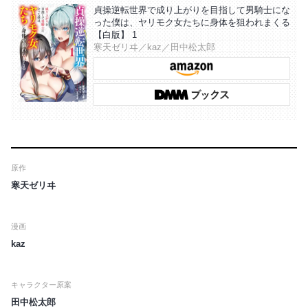
貞操逆転世界で成り上がりを目指して男騎士にな
った僕は、ヤリモク女たちに身体を狙われまくる
【白版】 1
寒天ゼリヰ／kaz／田中松太郎
原作
寒天ゼリヰ
漫画
kaz
キャラクター原案
田中松太郎