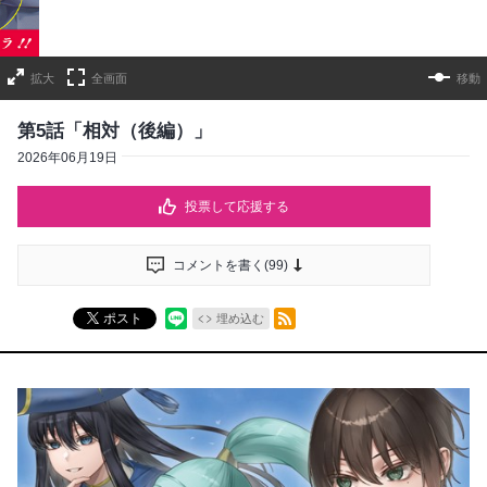
拡大
全画面
移動
第5話「相対（後編）」
2026年06月19日
投票して応援する
コメントを書く(
99
)
RSSフィード
ポスト
埋め込む