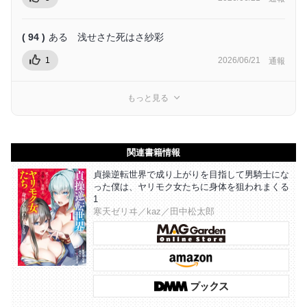
( 94 )
ある 浅せさた死はさ紗彩
1
2026/06/21
通報
もっと見る
関連書籍情報
貞操逆転世界で成り上がりを目指して男騎士にな
った僕は、ヤリモク女たちに身体を狙われまくる
1
寒天ゼリヰ／kaz／田中松太郎