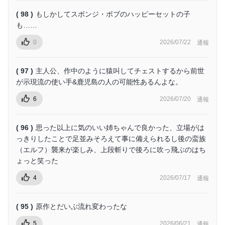
( 98 )
もしかしてスポンジ・ボブのハッピーセットの子
も……
0
2026/07/22
通報
( 97 )
主人公、作中のように猿叫してチェストするから前世
が示現流の使い手&鹿児島の人の可能性あるんよな。
6
2026/07/20
通報
( 96 )
思った以上に気のいい姉ちゃんで良かった、立場がは
っきりしたことで足並みそろえて事に備えられるし後の蛮族
（エルフ）襲来が楽しみ、上段斬りで後ろに吹っ飛ぶのはち
ょっと笑った
4
2026/07/17
通報
( 95 )
原作とだいぶ流れ変わったな
5
2026/06/21
通報