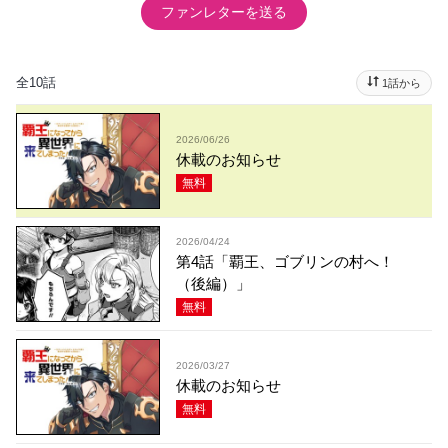
ファンレターを送る
全10話
1話から
2026/06/26
休載のお知らせ
無料
2026/04/24
第4話「覇王、ゴブリンの村へ！
（後編）」
無料
2026/03/27
休載のお知らせ
無料