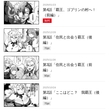
2026/01/23
第4話「覇王、ゴブリンの村へ！
（前編）」
無料
2025/12/26
第3話「住民と出会う覇王（後
編）」
70
pt
2025/11/28
第3話「住民と出会う覇王（前
編）」
90
pt
2025/10/24
第2話「ここはどこ？ 我覇王（後
編）」
70
pt