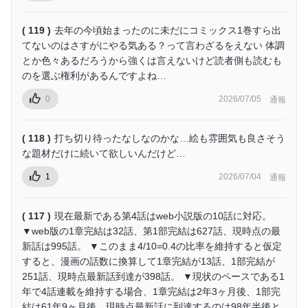
( 119 )
去年の今頃始まったのに未だにコミックス1巻すら出
てないのはさすがにやる気ある？って言わざるをえない 体調
とか色々あるだろうから強くは言えないけど読者側も読むも
のを選ぶ権利があるんですよね…
0
2026/07/05
通報
( 118 )
打ち切り待ったなしなのかな…絵も雰囲気も良さそう
な題材だけに続いて欲しいんだけど…
1
2026/07/04
通報
( 117 )
現在最新である第4話はweb小説版の10話に対応。
▼web版の1章完結は32話、第1部完結は627話、現時点の最
新話は995話。 ▼このまま4/10=0.4の比率を維持すると仮定
すると、漫画の話数に換算して1章完結が13話、1部完結が
251話、現時点最新話到達が398話。 ▼現状のペースである1
年で4話連載を維持する場合、1章完結は2年3ヶ月後、1部完
結は61年9ヶ月後、現時点最新話に到達するのは98年半後と