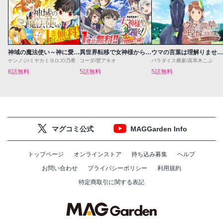
神域の魔法使い～神に愛された落第生は魔法学院へ通う～
異世界転移で女神様から祝福を！～いえ、手持ちの異能があるので結構です～@COMIC
ウマの言葉は理解りませんだから静かにしてください！
ケンノジ/ミヤカミヨロズ/乃希
コーダ/壁アキオ
パラダイス農家/高草木こぶ
6話無料
5話無料
5話無料
マグコミ公式
MAGGarden Info
トップページ
オンラインストア
持ち込み募集
ヘルプ
お問い合わせ
プライバシーポリシー
利用規約
特定商取引に関する表記