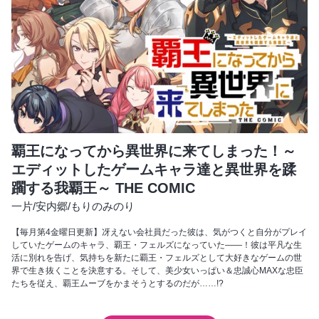
覇王になってから異世界に来てしまった！～
エディットしたゲームキャラ達と異世界を蹂
躙する我覇王～ THE COMIC
一片
/
安内郷
/
もりのみのり
【毎月第4金曜日更新】冴えない会社員だった彼は、気がつくと自分がプレイ
していたゲームのキャラ、覇王・フェルズになっていた――！彼は平凡な生
活に別れを告げ、気持ちを新たに覇王・フェルズとして大好きなゲームの世
界で生き抜くことを決意する。そして、美少女いっぱい＆忠誠心MAXな忠臣
たちを従え、覇王ムーブをかまそうとするのだが……!?