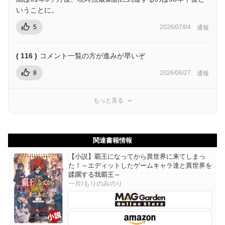
いうことに。
5
2026/07/04
通報
( 116 )
コメント一覧の方が進みが早いぞ
8
2026/06/27
通報
もっと見る
関連書籍情報
【小説】覇王になってから異世界に来てしまっ
た！～エディットしたゲームキャラ達と異世界を
蹂躙する我覇王～
一片/もりのみのり