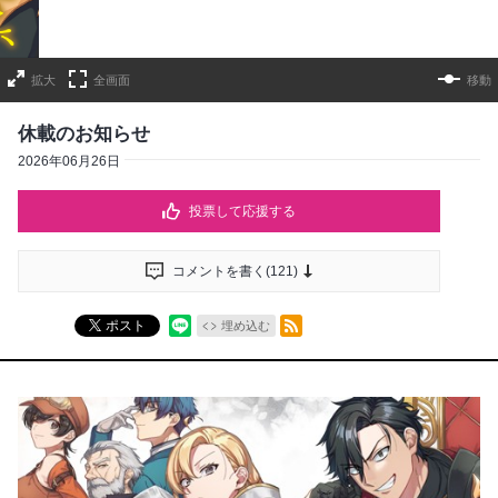
拡大
全画面
移動
休載のお知らせ
2026年06月26日
投票して応援する
コメントを書く(
121
)
RSSフィード
ポスト
埋め込む