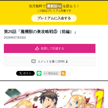
当月無料で
最新話+α
を読もう！
この話はプレミアム対象です
プレミアムに入会する
第25話「魔機獣の巣攻略戦⑤（前編）」
2026年07月03日
投票して応援する
コメントを書く(
509
)
RSSフィード
ポスト
埋め込む