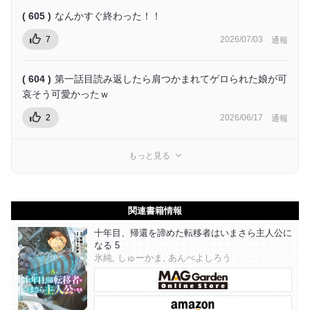
( 605 )
なんかすぐ終わった！！
7
2026/07/03
通報
( 604 )
第一話目読み返したら肩つかまれてゲロられた娘が可
哀そう可愛かったｗ
2
2026/06/17
通報
もっと見る
関連書籍情報
十年目、帰還を諦めた転移者はいまさら主人公に
なる 5
氷純, しゅーかま, あんべよしろう