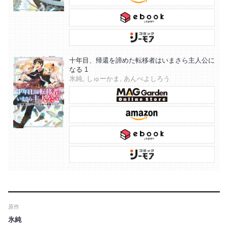
十年目、帰還を諦めた転移者はいまさら主人公に
なる 1
氷純, しゅーかま, あんべよしろう
原作
氷純