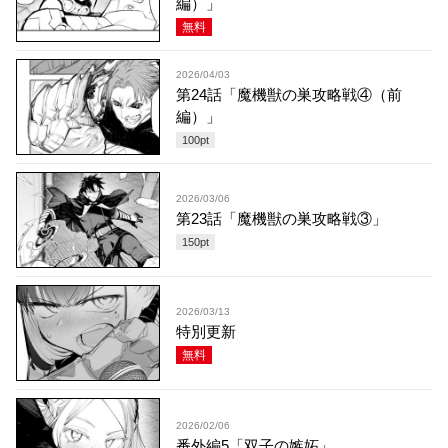
編）」
無料
2026/04/03
第24話「魔機獣の巣攻略戦④（前
編）」
100
pt
2026/03/06
第23話「魔機獣の巣攻略戦③」
150
pt
2026/03/13
特別更新
無料
2026/02/06
番外編5「双子の嫉妬」