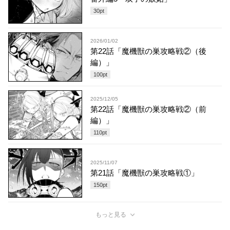
30
pt
2026/01/02
第22話「魔機獣の巣攻略戦②（後
編）」
100
pt
2025/12/05
第22話「魔機獣の巣攻略戦②（前
編）」
110
pt
2025/11/07
第21話「魔機獣の巣攻略戦①」
150
pt
もっと見る