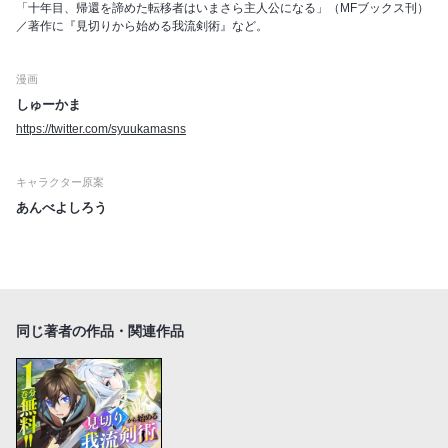
「十年目、帰還を諦めた転移者はいまさら主人公になる」（MFブックス刊）
／著作に『見切りから始める我流剣術』など。
漫画
しゅーかま
https://twitter.com/syuukamasns
キャラクター原案
あんべよしろう
同じ著者の作品・関連作品