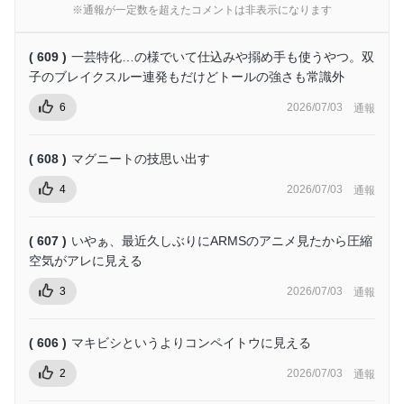
※通報が一定数を超えたコメントは非表示になります
( 609 )
一芸特化…の様でいて仕込みや搦め手も使うやつ。双
子のブレイクスルー連発もだけどトールの強さも常識外
6
2026/07/03
通報
( 608 )
マグニートの技思い出す
4
2026/07/03
通報
( 607 )
いやぁ、最近久しぶりにARMSのアニメ見たから圧縮
空気がアレに見える
3
2026/07/03
通報
( 606 )
マキビシというよりコンペイトウに見える
2
2026/07/03
通報