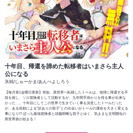
十年目、帰還を諦めた転移者はいまさら主人
公になる
氷純
/
しゅーかま
/
あんべよしろう
【毎月第1金曜日更新】突如、異世界へ転移したトールは、地球に帰還する手
段を探し、ソロ冒険者として活動するが、九年間手掛かりを得る事が出来な
かった…。十年目にしてこの世界で生きていく事を決意したトールだった
が、ある依頼による“訳ありの双子”との出会いがトールの運命を大きく変える
事になり!? ぼっち最強冒険者と頭脳明晰な双子とゆく、気ままな文明開化の
異世界旅が始まる！