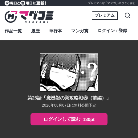
プレミアムな「マンガ」のひとときを
火曜日と金曜日に更新！
マグコミ – Mag Garden Comic Online
プレミアム
検索
ログイン
登録
作品一覧
履歴
単行本
マンガ賞
・
第25話「魔機獣の巣攻略戦⑤（前編）」
2026年08月07日に無料公開予定
ログインして読む
130pt