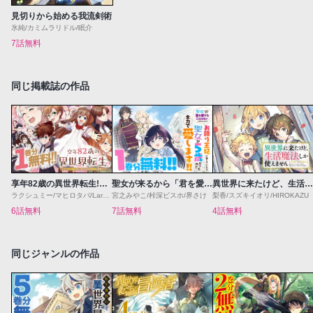
見切りから始める我流剣術
氷純/カミムラリドル/眠介
7話無料
同じ掲載誌の作品
享年82歳の異世界転生!?〜ハズレ属性でも、スキルだけで無双します〜
聖女が来るから「君を愛することはない」と言われたのでお飾り王妃に徹していたら、聖女が5歳だったので全力で愛します!!
異世界に来たけど、生活魔法しか使えません THE COMIC
ラクシュミー/マヒロタバ/Laruha
宮之みやこ/桛深ビスホ/界さけ
梨香/スズキイオリ/HIROKAZU
6話無料
7話無料
4話無料
同じジャンルの作品