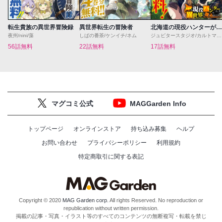
転生貴族の異世界冒険録
異世界転生の冒険者
北海道の現役ハンターが異世界に放り込まれてみた 〜エルフ嫁と巡る異世界狩猟ライフ〜
夜州/nini/藻
しばの番茶/ケンイチ/ネム
ジュピタースタジオ/カルトマ/夕薙
56話無料
22話無料
17話無料
マグコミ公式
MAGGarden Info
トップページ
オンラインストア
持ち込み募集
ヘルプ
お問い合わせ
プライバシーポリシー
利用規約
特定商取引に関する表記
Copyright © 2020
MAG Garden corp.
All rights Reserved. No reproduction or
republication without written permission.
掲載の記事・写真・イラスト等のすべてのコンテンツの無断複写・転載を禁じ