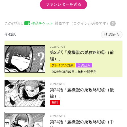
ファンレターを送る
この作品は
作品チケット
対象です（ログインが必要です）
全41話
1話から
2026/07/03
第25話「魔機獣の巣攻略戦⑤（前
編）」
プレミアム対象
先読み
2026年08月07日
に無料公開予定
2026/06/05
第24話「魔機獣の巣攻略戦④（後
編）」
無料
2026/05/01
第24話「魔機獣の巣攻略戦④（中