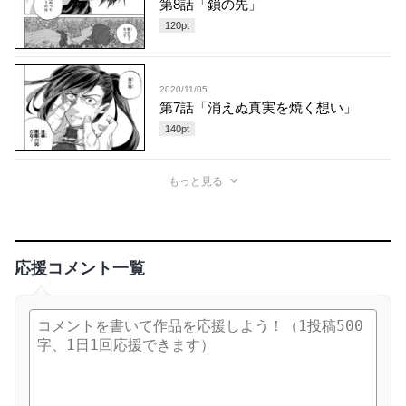
第8話「鎖の先」
120
pt
2020/11/05
第7話「消えぬ真実を焼く想い」
140
pt
もっと見る
応援コメント一覧