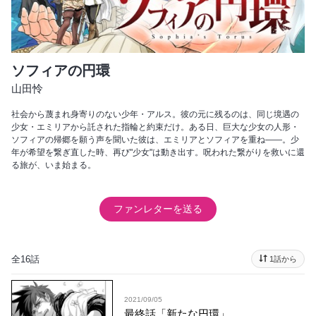
ソフィアの円環
山田怜
社会から蔑まれ身寄りのない少年・アルス。彼の元に残るのは、同じ境遇の
少女・エミリアから託された指輪と約束だけ。ある日、巨大な少女の人形・
ソフィアの帰郷を願う声を聞いた彼は、エミリアとソフィアを重ね――。少
年が希望を繋ぎ直した時、再び"少女"は動き出す。呪われた繋がりを救いに還
る旅が、いま始まる。
ファンレターを送る
全16話
1話から
2021/09/05
最終話「新たな円環」