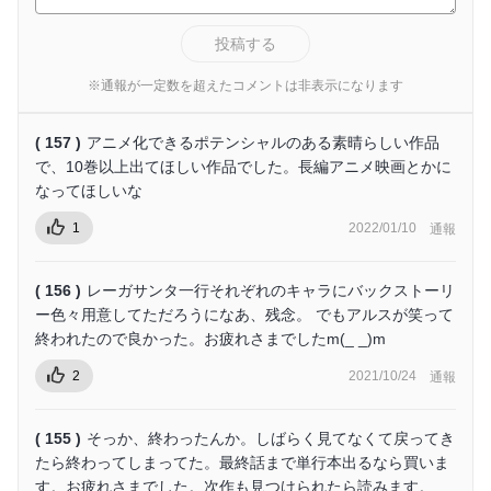
投稿する
※通報が一定数を超えたコメントは非表示になります
( 157 )
アニメ化できるポテンシャルのある素晴らしい作品
で、10巻以上出てほしい作品でした。長編アニメ映画とかに
なってほしいな
1
2022/01/10
通報
( 156 )
レーガサンタ一行それぞれのキャラにバックストーリ
ー色々用意してただろうになあ、残念。 でもアルスが笑って
終われたので良かった。お疲れさまでしたm(_ _)m
2
2021/10/24
通報
( 155 )
そっか、終わったんか。しばらく見てなくて戻ってき
たら終わってしまってた。最終話まで単行本出るなら買いま
す。お疲れさまでした。次作も見つけられたら読みます。