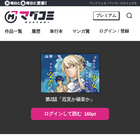
プレミアムな「マンガ」のひとときを
火曜日と金曜日に更新！
マグコミ – Mag Garden Comic Online
プレミアム
検索
ログイン
登録
作品一覧
履歴
単行本
マンガ賞
・
第2話「厄災か福音か」
ログインして読む
160pt