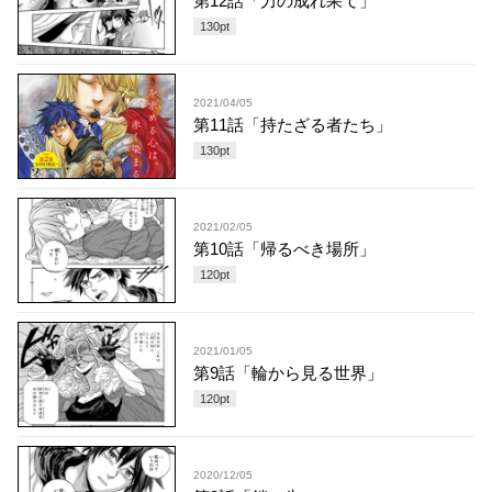
第12話「力の成れ果て」
130
pt
2021/04/05
第11話「持たざる者たち」
130
pt
2021/02/05
第10話「帰るべき場所」
120
pt
2021/01/05
第9話「輪から見る世界」
120
pt
2020/12/05