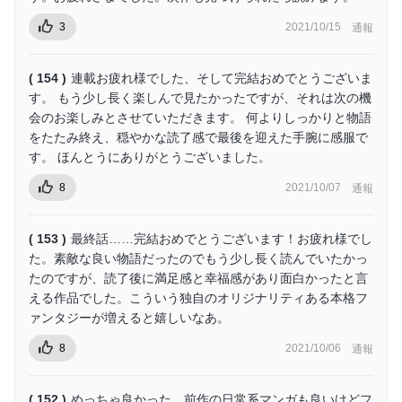
3
2021/10/15
通報
( 154 )
連載お疲れ様でした、そして完結おめでとうございま
す。 もう少し長く楽しんで見たかったですが、それは次の機
会のお楽しみとさせていただきます。 何よりしっかりと物語
をたたみ終え、穏やかな読了感で最後を迎えた手腕に感服で
す。 ほんとうにありがとうございました。
8
2021/10/07
通報
( 153 )
最終話……完結おめでとうございます！お疲れ様でし
た。素敵な良い物語だったのでもう少し長く読んでいたかっ
たのですが、読了後に満足感と幸福感があり面白かったと言
える作品でした。こういう独自のオリジナリティある本格フ
ァンタジーが増えると嬉しいなあ。
8
2021/10/06
通報
( 152 )
めっちゃ良かった。前作の日常系マンガも良いけどフ