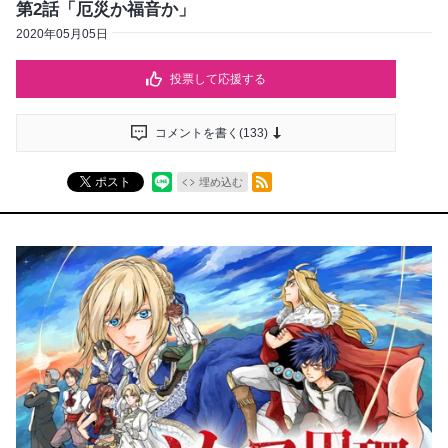
第2話「厄災か福音か」
2020年05月05日
投票して応援する
コメントを書く(
133
)
RSSフィード
ポスト
埋め込む