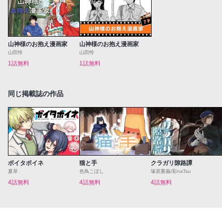
山神様のお抱え漫画家
山神様のお抱え漫画家
山田怜
山田怜
1話無料
1話無料
同じ掲載誌の作品
ボイタボイネ
猫と手
クラガリ隙路譚
夏草
色鳥こぼし
塚原重義/彩naTsu
4話無料
4話無料
4話無料