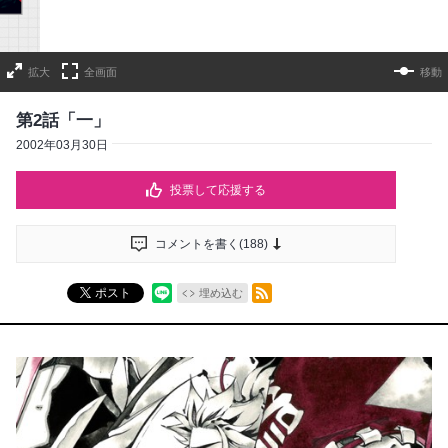
拡大
全画面
移動
第2話「一」
2002年03月30日
投票して応援する
コメントを書く(
188
)
RSSフィード
ポスト
埋め込む