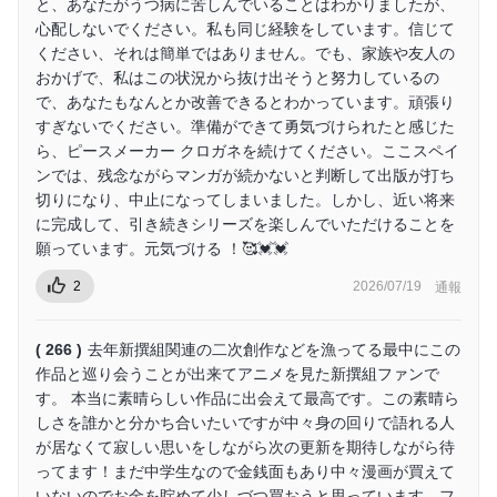
と、あなたがうつ病に苦しんでいることはわかりましたが、
心配しないでください。私も同じ経験をしています。信じて
ください、それは簡単ではありません。でも、家族や友人の
おかげで、私はこの状況から抜け出そうと努力しているの
で、あなたもなんとか改善できるとわかっています。頑張り
すぎないでください。準備ができて勇気づけられたと感じた
ら、ピースメーカー クロガネを続けてください。ここスペイ
ンでは、残念ながらマンガが続かないと判断して出版が打ち
切りになり、中止になってしまいました。しかし、近い将来
に完成して、引き続きシリーズを楽しんでいただけることを
願っています。元気づける ！🥰💓💓
2
2026/07/19
通報
( 266 )
去年新撰組関連の二次創作などを漁ってる最中にこの
作品と巡り会うことが出来てアニメを見た新撰組ファンで
す。 本当に素晴らしい作品に出会えて最高です。この素晴ら
しさを誰かと分かち合いたいですが中々身の回りで語れる人
が居なくて寂しい思いをしながら次の更新を期待しながら待
ってます！まだ中学生なので金銭面もあり中々漫画が買えて
いないのでお金を貯めて少しづつ買おうと思っています。フ