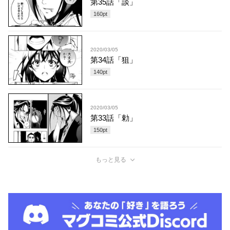
第35話「談」
160
pt
2020/03/05
第34話「狙」
140
pt
2020/03/05
第33話「勅」
150
pt
もっと見る