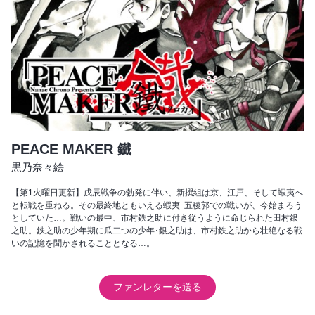
PEACE MAKER 鐵
黒乃奈々絵
【第1火曜日更新】戊辰戦争の勃発に伴い、新撰組は京、江戸、そして蝦夷へ
と転戦を重ねる。その最終地ともいえる蝦夷･五稜郭での戦いが、今始まろう
としていた…。戦いの最中、市村鉄之助に付き従うように命じられた田村銀
之助。鉄之助の少年期に瓜二つの少年･銀之助は、市村鉄之助から壮絶なる戦
いの記憶を聞かされることとなる…。
ファンレターを送る