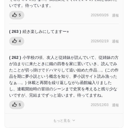
いです。待っています。
5
2026/03/26
通報
( 263 )
続き楽しみにしてますー⭐︎
4
2026/02/19
通報
( 262 )
小学校の頃、友人と従姉妹が読んでいて、従姉妹の方
が泊まりに来たときに鐵の四巻を家に置いていき、読んでみ
たことが切っ掛けでドハマりして追い始めた作品…。(この作
品を期に夢小説という概念を知り、夢小説サイト読み漁った
なぁ…。) 休載と再開を繰り返しながら函館編入りました
し、連載開始時の冒頭のシーンまで史実を考えると残り少な
いですが、完結までずっと追います。待ってますね。
5
2025/12/03
通報
もっと見る