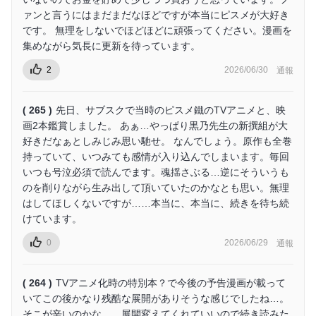
ァンと言うにはまだまだなほどですが本当にピスメが大好き
です。 無理をしないでほどほどに頑張ってください。漫画を
集めながら気長に更新を待っています。
2
2026/06/30
通報
( 265 )
先日、サブスクで当時のピスメ鐵のTVアニメと、映
画2本鑑賞しました。 あぁ…やっぱり黒乃先生の新撰組が大
好きだなぁとしみじみ思い馳せ。 なんでしょう。原作も全巻
持っていて、いつみても感情が入り込んでしまいます。毎回
いつも号泣必須で読んでます。魂揺さぶる…逆にそういうも
のを削りながら生み出して頂いていたのかなとも思い。無理
はしてほしくないですが……本当に、本当に、続きを待ち続
けています。
0
2026/06/29
通報
( 264 )
TVアニメ化時の特別本？で今後の予告漫画が載って
いてこの後かなり残酷な展開がありそうな感じでしたね…。
そこが辛いのかな…。展開変えてくれていいので続き読みた