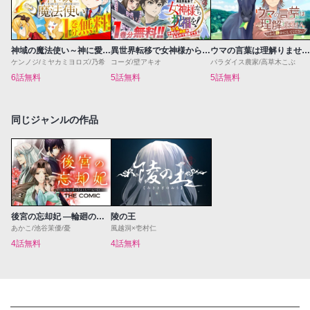
神域の魔法使い～神に愛された落第生は魔法学院へ通う～
異世界転移で女神様から祝福を！～いえ、手持ちの異能があるので結構です～@COMIC
ウマの言葉は理解りませんだから静かにしてください！
ケンノジ/ミヤカミヨロズ/乃希
コーダ/壁アキオ
パラダイス農家/高草木こぶ
6話無料
5話無料
5話無料
同じジャンルの作品
後宮の忘却妃 ―輪廻の華は官女となりて返り咲く― THE COMIC
陵の王
あかこ/池谷茉優/憂
風越洞×壱村仁
4話無料
4話無料