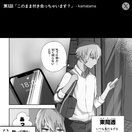
シ
第1話「このまま付き合っちゃいます？」
kamatama
ェ
ア
す
る