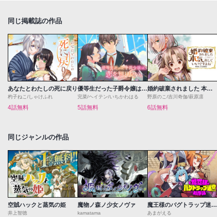
同じ掲載誌の作品
あなたとわたしの死に戻り
優等生だった子爵令嬢は、恋を知りたい。 THE COMIC
婚約破棄されました 本気出していいですよね THE COMIC
杓子ねこ/しゃけふれ
完菜/ヘイテン/いちかわはる
野原のこ/吉川奇伽/萩原凛
4話無料
5話無料
6話無料
同じジャンルの作品
空賊ハックと蒸気の姫
魔物ノ森ノ少女ノヴァ
魔王様のバグトラップ迷宮制作記
井上智徳
kamatama
あまがえる