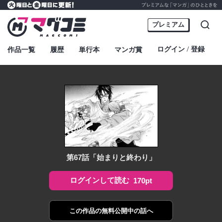
プレミアムな「マンガ」のひとときを
火曜日と金曜日に更新！
マグコミ – Mag Garden Comic Online
プレミアム
検索
ログイン
登録
作品一覧
履歴
単行本
マンガ賞
・
第67話「始まりと終わり」
ログインして読む
170pt
この作品の
無料公開中の話へ