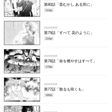
第80話「昔むかし ある所に」
210
pt
2020/03/05
第79話「すべて 花のように」
210
pt
2020/03/05
第78話「命を燃やすはすべて」
170
pt
2020/03/05
第77話「散るも咲くも」
180
pt