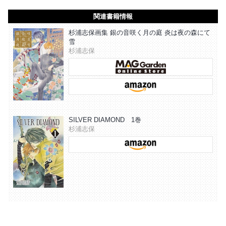
関連書籍情報
杉浦志保画集 銀の音咲く月の庭 炎は夜の森にて
雪
杉浦志保
SILVER DIAMOND 1巻
杉浦志保