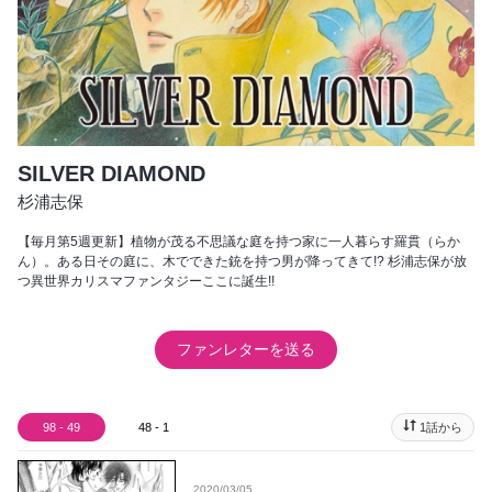
SILVER DIAMOND
杉浦志保
【毎月第5週更新】植物が茂る不思議な庭を持つ家に一人暮らす羅貫（らか
ん）。ある日その庭に、木でできた銃を持つ男が降ってきて!? 杉浦志保が放
つ異世界カリスマファンタジーここに誕生!!
ファンレターを送る
98 - 49
48 - 1
1話から
2020/03/05