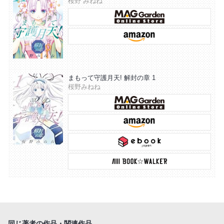
桜野 みねね
まもって守護月天! 解封の章 1
桜野みねね
同じ著者の作品・関連作品