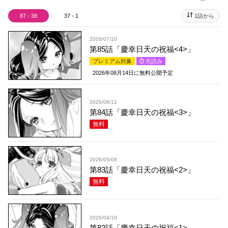
87 - 38
37 - 1
1話から
2026/07/10
第85話「慶幸日天の祝福<4>」
プレミアム対象
先読み
2026年08月14日
に無料公開予定
2026/06/12
第84話「慶幸日天の祝福<3>」
無料
2026/05/08
第83話「慶幸日天の祝福<2>」
無料
2026/04/10
第82話「慶幸日天の祝福<1>」