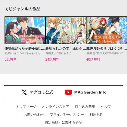
同じジャンルの作品
優等生だった子爵令嬢は、恋を知りたい。 THE COMIC
裏切られたので、王妃付き侍女にジョブチェンジ！
魔導具師ダリヤはうつむかない ～Dahliya Wilts No More～
完菜/ヘイテン/いちかわはる
青山克己/雉間ちまこ
住川 惠/甘岸久弥/景/駒田ハチ
5話無料
24話無料
40話無料
マグコミ公式
MAGGarden Info
トップページ
オンラインストア
持ち込み募集
ヘルプ
お問い合わせ
プライバシーポリシー
利用規約
特定商取引に関する表記