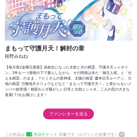
まもって守護月天！解封の章
桜野みねね
【毎月第2金曜日更新】高校生になった太助と月の精霊、守護月天シャオリ
ン。3年も一つ屋根の下で暮らしながら、その関係は未だ「御主人様」と「仕
える精霊」のまま…？たくさんの星神達、太陽の精霊･慶幸日天ルーアン、大
地の精霊･万難地天キリュウなどなど「まもって守護月天！」と変わらないメ
ンバー総登場！相変わらず騒がしい日常と太助とシャオ、二人の恋の大きな
進展(？)をお届けします！
ファンレターを送る
この作品は
作品チケット
対象です（ログインが必要です）