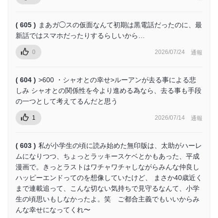
( 605 )
まあガ◯スの仮面なんて初期は黒電話だったのに、最
新話ではスマホだったりするらしいから…
0
2026/07/24
通報
( 604 )
>600 ・シャオとの幸せ>ルーアンが去る事による悲
しみ シャオとの関係性を今より進める為なら、去る事も手段
の一つとして考えてるんだと思う
1
2026/07/14
通報
( 603 )
私が小学生の頃に読み始めた無印版は、太助がハーレ
ムになりつつ、ちょっとラッキースケベとかもあった、平成
漫画で。きっとラストはワチャワチャしながらみんな仲良し
ハッピーエンドってのを想像していたけど、 まさか40歳近く
まで連載追って、こんな切ない気持ちで見守るなんて、小学
生の頃思いもしなかったよ。笑 ご都合主義でもいいからみ
んな幸せになってくれ〜