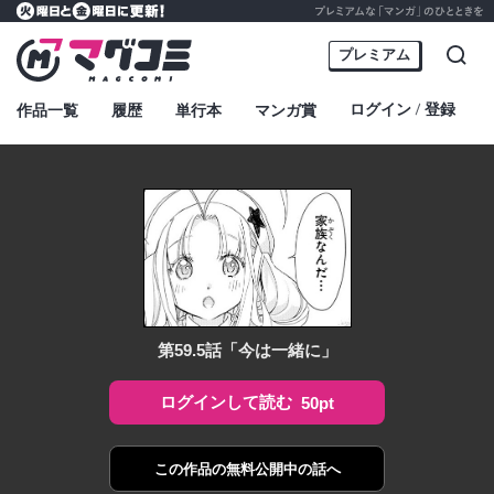
プレミアムな「マンガ」のひとときを
火曜日と金曜日に更新！
マグコミ – Mag Garden Comic Online
プレミアム
検索
ログイン
登録
作品一覧
履歴
単行本
マンガ賞
・
第59.5話「今は一緒に」
ログインして読む
50pt
この作品の
無料公開中の話へ