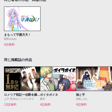
まもって守護月天！
桜野みねね
4話無料
同じ掲載誌の作品
ロメリア戦記〜伯爵令嬢、魔王を倒した後も人類やばそうだから軍隊組織する〜
ボイタボイネ
猫と手
上戸 亮/有山リョウ/コダマ
夏草
色鳥こぼし
13話無料
4話無料
4話無料