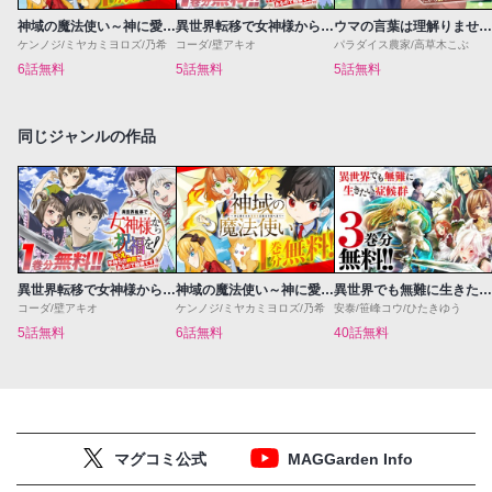
神域の魔法使い～神に愛された落第生は魔法学院へ通う～
異世界転移で女神様から祝福を！～いえ、手持ちの異能があるので結構です～@COMIC
ウマの言葉は理解りませんだから静かにしてください！
ケンノジ/ミヤカミヨロズ/乃希
コーダ/壁アキオ
パラダイス農家/高草木こぶ
6話無料
5話無料
5話無料
同じジャンルの作品
異世界転移で女神様から祝福を！～いえ、手持ちの異能があるので結構です～@COMIC
神域の魔法使い～神に愛された落第生は魔法学院へ通う～
異世界でも無難に生きたい症候群
コーダ/壁アキオ
ケンノジ/ミヤカミヨロズ/乃希
安泰/笹峰コウ/ひたきゆう
5話無料
6話無料
40話無料
マグコミ公式
MAGGarden Info