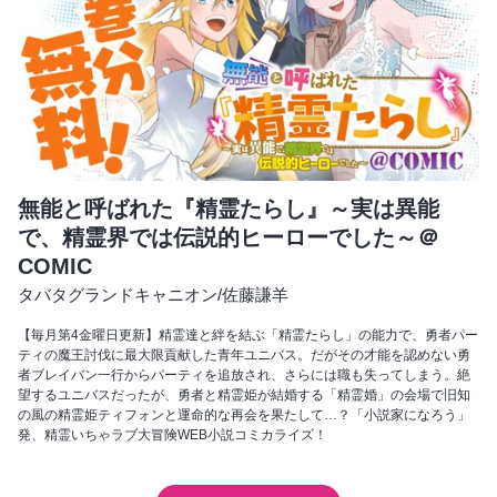
無能と呼ばれた『精霊たらし』～実は異能
で、精霊界では伝説的ヒーローでした～＠
COMIC
タバタグランドキャニオン
/
佐藤謙羊
【毎月第4金曜日更新】精霊達と絆を結ぶ「精霊たらし」の能力で、勇者パー
ティの魔王討伐に最大限貢献した青年ユニバス。だがその才能を認めない勇
者ブレイバン一行からパーティを追放され、さらには職も失ってしまう。絶
望するユニバスだったが、勇者と精霊姫が結婚する「精霊婚」の会場で旧知
の風の精霊姫ティフォンと運命的な再会を果たして…？「小説家になろう」
発、精霊いちゃラブ大冒険WEB小説コミカライズ！