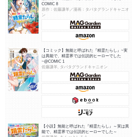
COMIC 8
原作：佐藤謙羊／漫画：タバタグランドキャニオ
ン
【コミック】無能と呼ばれた『精霊たらし』~実
は異能で、精霊界では伝説的ヒーローでした
~@COMIC 1
佐藤謙羊, タバタグランドキャニオン
【小説】無能と呼ばれた『精霊たらし』～実は異
能で、精霊界では伝説的ヒーローでした～