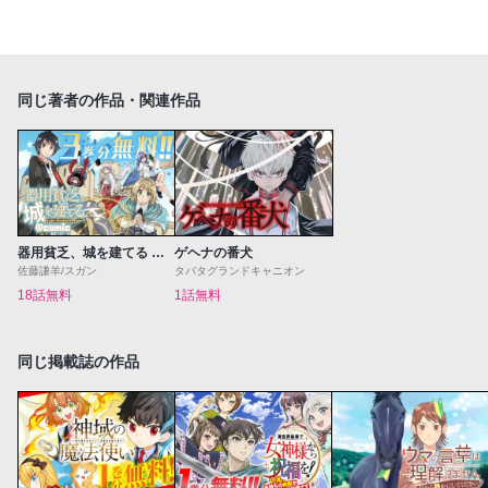
同じ著者の作品・関連作品
器用貧乏、城を建てる ～開拓学園の劣等生なのに、上級職のスキルと魔法がすべて使えます～@COMIC
ゲヘナの番犬
佐藤謙羊/スガン
タバタグランドキャニオン
18話無料
1話無料
同じ掲載誌の作品