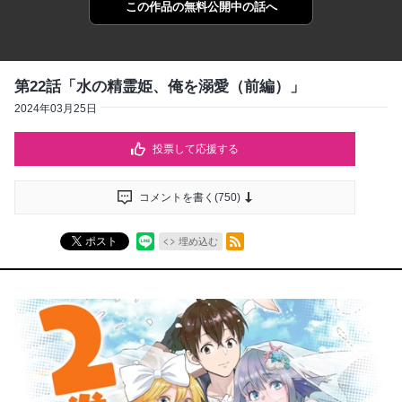
この作品の
無料公開中の話へ
第22話「水の精霊姫、俺を溺愛（前編）」
2024年03月25日
投票して応援する
コメントを書く(
750
)
RSSフィード
ポスト
埋め込む