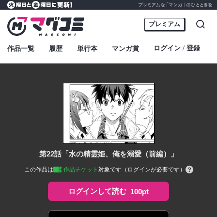
プレミアムな「マンガ」のひとときを
火曜日と金曜日に更新！
マグコミ – Mag Garden Comic Online
プレミアム
検索
ログイン
登録
作品一覧
履歴
単行本
マンガ賞
・
第22話「水の精霊姫、俺を溺愛（前編）」
この作品は
作品チケット
対象です（ログインが必要です）
ログインして読む
100pt