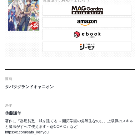
佐藤謙羊, あんべよしろう
漫画
タバタグランドキャニオン
原作
佐藤謙羊
著作に『器用貧乏、城を建てる ～開拓学園の劣等生なのに、上級職のスキル
と魔法がすべて使えます～@COMIC』など
https://x.com/sato_kenyou