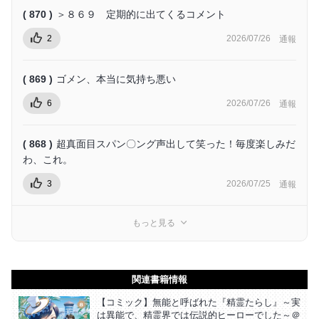
( 870 )
＞８６９ 定期的に出てくるコメント
2
2026/07/26
通報
( 869 )
ゴメン、本当に気持ち悪い
6
2026/07/26
通報
( 868 )
超真面目スパン〇ング声出して笑った！毎度楽しみだ
わ、これ。
3
2026/07/25
通報
もっと見る
関連書籍情報
【コミック】無能と呼ばれた『精霊たらし』～実
は異能で、精霊界では伝説的ヒーローでした～＠