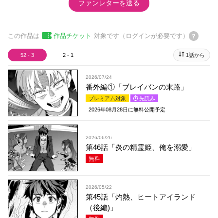
ファンレターを送る
この作品は
作品チケット
対象です（ログインが必要です）
52 - 3
2 - 1
1話から
2026/07/24
番外編①「ブレイバンの末路」
プレミアム対象
先読み
2026年08月28日
に無料公開予定
2026/06/26
第46話「炎の精霊姫、俺を溺愛」
無料
2026/05/22
第45話「灼熱、ヒートアイランド
（後編)」