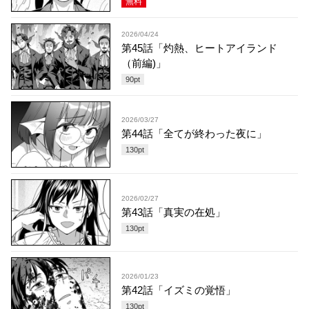
無料
2026/04/24
第45話「灼熱、ヒートアイランド
（前編)」
90
pt
2026/03/27
第44話「全てが終わった夜に」
130
pt
2026/02/27
第43話「真実の在処」
130
pt
2026/01/23
第42話「イズミの覚悟」
130
pt