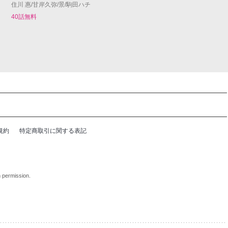
住川 惠/甘岸久弥/景/駒田ハチ
40話無料
規約
特定商取引に関する表記
n permission.