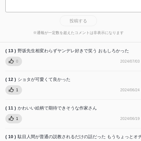
投稿する
※通報が一定数を超えたコメントは非表示になります
( 13 )
野坂先生相変わらずヤンデレ好きで笑う おもしろかった
0
2024/07/03
( 12 )
ショタが可愛くて良かった
1
2024/06/24
( 11 )
かわいい絵柄で期待できそうな作家さん
1
2024/06/19
( 10 )
駄目人間が普通の説教されるだけの話だった もうちょっとオ