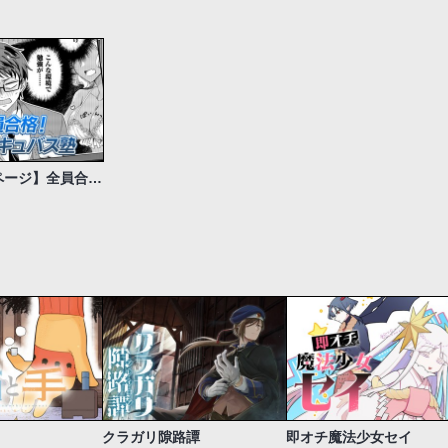
【今日の10ページ】全員合格！満開サキュバス塾
クラガリ隙路譚
即オチ魔法少女セイ