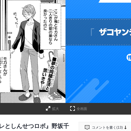
拡大
全画面
デレとしんせつロボ』野坂千
コメントを書く(
13
)