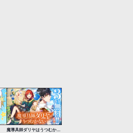
魔導具師ダリヤはうつむかない ～Dahliya Wilts No More～