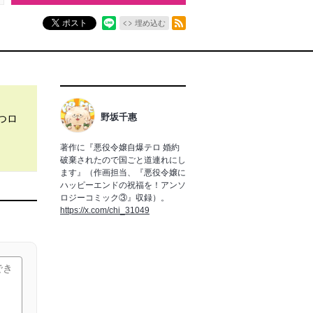
RSSフィード
ポスト
埋め込む
野坂千惠
つロ
著作に『悪役令嬢自爆テロ 婚約
破棄されたので国ごと道連れにし
ます』（作画担当、『悪役令嬢に
ハッピーエンドの祝福を！アンソ
ロジーコミック③』収録）。
https://x.com/chi_31049