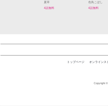
夏草
色鳥こぼし
4話無料
4話無料
トップページ
オンラインス
Copyright ©