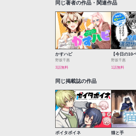
同じ著者の作品・関連作品
かすハピ
野坂千惠
野坂千惠
3話無料
1話無料
同じ掲載誌の作品
ボイタボイネ
猫と手