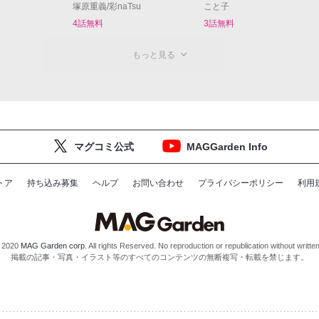
塚原重義/彩naTsu
こと子
4話無料
3話無料
もっと見る
マグコミ公式
MAGGarden Info
トア
持ち込み募集
ヘルプ
お問い合わせ
プライバシーポリシー
利用
 2020
MAG Garden corp.
All rights Reserved. No reproduction or republication without writte
掲載の記事・写真・イラスト等のすべてのコンテンツの無断複写・転載を禁じます。