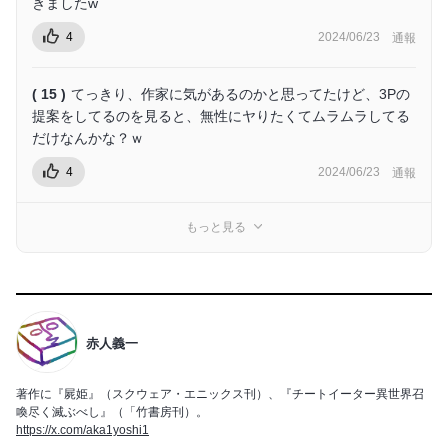
きましたw
4
2024/06/23
通報
( 15 )
てっきり、作家に気があるのかと思ってたけど、3Pの
提案をしてるのを見ると、無性にヤりたくてムラムラしてる
だけなんかな？ｗ
4
2024/06/23
通報
もっと見る
赤人義一
著作に『屍姫』（スクウェア・エニックス刊）、『チートイーター異世界召
喚尽く滅ぶべし』（「竹書房刊）。
https://x.com/aka1yoshi1