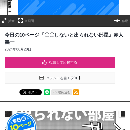
拡大
全画面
移動
今日の10ページ『〇〇しないと出られない部屋』赤人
義一
2024年06月20日
投票して応援する
コメントを書く(
20
)
RSSフィード
ポスト
埋め込む