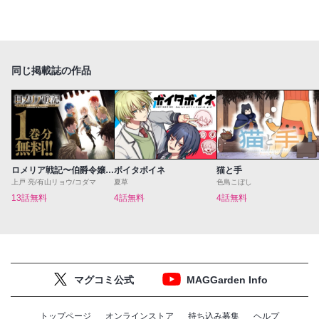
同じ掲載誌の作品
ロメリア戦記〜伯爵令嬢、魔王を倒した後も人類やばそうだから軍隊組織する〜
ボイタボイネ
猫と手
上戸 亮/有山リョウ/コダマ
夏草
色鳥こぼし
13話無料
4話無料
4話無料
マグコミ公式
MAGGarden Info
トップページ
オンラインストア
持ち込み募集
ヘルプ