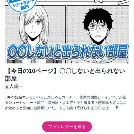
【今日の10ページ】〇〇しないと出られない
部屋
赤人義一
10Pの短編マンガがパッと楽しめるコーナー、作家の個性とアイディアが迸
るショートショート部門！漫画家・犬山アキラと編集者・志摩鳥カズコは目
が覚めると見知らぬ部屋にいた。そこで繰り広げられる〇〇とは――⁉
ファンレターを送る