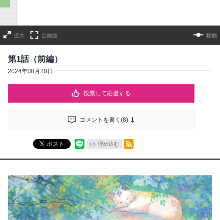
拡大
全画面
移動
第1話（前編）
2024年08月20日
投票して応援する
コメントを書く(
8
)
RSSフィード
ポスト
埋め込む