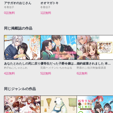
アサガオのおじさん
オオマガトキ
冬青佳子
冬青佳子
0話無料
1話無料
同じ掲載誌の作品
あなたとわたしの死に戻り
優等生だった子爵令嬢は、恋を知りたい。 THE COMIC
婚約破棄されました 本気出していいですよね THE COMIC
杓子ねこ/しゃけふれ
完菜/ヘイテン/いちかわはる
野原のこ/吉川奇伽/萩原凛
4話無料
5話無料
6話無料
同じジャンルの作品