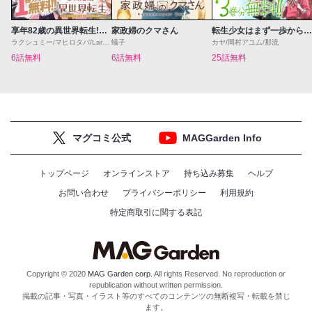
享年82歳の異世界転生!?〜ハズレ属性でも、スキルだけで無双します〜
家政婦のクマさん
転生少女はまず一歩からはじめたい～魔物がいるとか聞いてない！～
ラクシュミー/マヒロタバ/Laruha
蟻子
カヤ/岡村アユム/那流
6話無料
6話無料
25話無料
マグコミ公式
MAGGarden Info
トップページ
オンラインストア
持ち込み募集
ヘルプ
お問い合わせ
プライバシーポリシー
利用規約
特定商取引に関する表記
Copyright © 2020
MAG Garden corp.
All rights Reserved. No reproduction or
republication without written permission.
掲載の記事・写真・イラスト等のすべてのコンテンツの無断複写・転載を禁じ
ます。