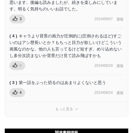
思います。後編も読みましたが、続きを楽しみにしていま
す。明るく気持ちのいいお話でした。
3
2024/09/07
通報
( 4 )
キャラより背景の画力が圧倒的に(圧倒されるほど)すご
いのはアシ歴長いとか？もちっと目力が欲しいけどこういう
画風なのかな。他の人も言ってるけど短すぎ、めり込めない
し多分次読まないか背景だけ見て読み飛ばすかも
0
2024/08/29
通報
( 3 )
第一話をぶった切るのはあまりよくないと思う
4
2024/08/24
通報
もっと見る
関連書籍情報