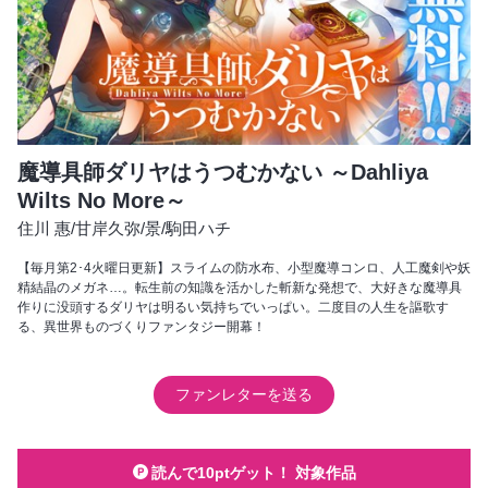
魔導具師ダリヤはうつむかない ～Dahliya
Wilts No More～
住川 惠
/
甘岸久弥
/
景
/
駒田ハチ
【毎月第2･4火曜日更新】スライムの防水布、小型魔導コンロ、人工魔剣や妖
精結晶のメガネ…。転生前の知識を活かした斬新な発想で、大好きな魔導具
作りに没頭するダリヤは明るい気持ちでいっぱい。二度目の人生を謳歌す
る、異世界ものづくりファンタジー開幕！
ファンレターを送る
読んで10ptゲット！ 対象作品