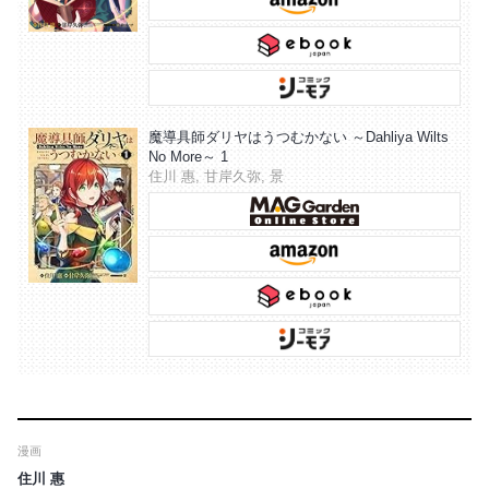
魔導具師ダリヤはうつむかない ～Dahliya Wilts
No More～ 1
住川 惠, 甘岸久弥, 景
漫画
住川 惠