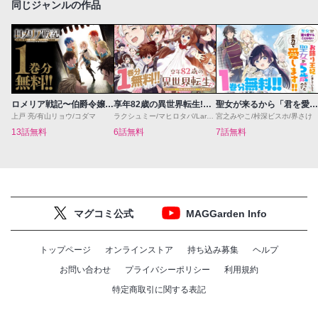
同じジャンルの作品
ロメリア戦記〜伯爵令嬢、魔王を倒した後も人類やばそうだから軍隊組織する〜
享年82歳の異世界転生!?〜ハズレ属性でも、スキルだけで無双します〜
聖女が来るから「君を愛することはない」と言われたのでお飾り王妃に徹していたら、聖女が5歳だったので全力で愛します!!
上戸 亮/有山リョウ/コダマ
ラクシュミー/マヒロタバ/Laruha
宮之みやこ/桛深ビスホ/界さけ
13話無料
6話無料
7話無料
マグコミ公式
MAGGarden Info
トップページ
オンラインストア
持ち込み募集
ヘルプ
お問い合わせ
プライバシーポリシー
利用規約
特定商取引に関する表記