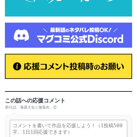
この話への応援コメント
第41話「暴露大会と微風布」②