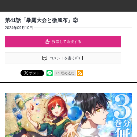
第41話「暴露大会と微風布」②
2024年09月10日
投票して応援する
コメントを書く(
0
)
RSSフィード
ポスト
埋め込む