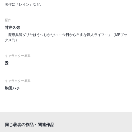
著作に『レイン』など。
原作
甘岸久弥
「魔導具師ダリヤはうつむかない ～今日から自由な職人ライフ～」（MFブッ
クス刊）
キャラクター原案
景
キャラクター原案
駒田ハチ
同じ著者の作品・関連作品