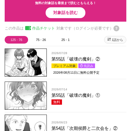
無料の対象話を最後まで読むともらえる！
対象話を読む
この作品は
作品チケット
対象です（ログインが必要です）
125 - 76
75 - 26
25 - 1
1話から
2026/07/28
第55話「破壊の魔剣」②
プレミアム対象
先読み
2026年08月11日
に無料公開予定
2026/07/14
第55話「破壊の魔剣」①
無料
2026/06/23
第54話「次期侯爵と二次会を」②