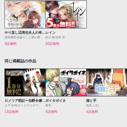
やり直し辺境伯夫人の幸福な誤算 THE COMIC
レイン
瀬尾優梨/佐藤りここ/春が野かおる/駒田ハチ
住川 惠/吉野 匠
4話無料
30話無料
同じ掲載誌の作品
ロメリア戦記〜伯爵令嬢、魔王を倒した後も人類やばそうだから軍隊組織する〜
ボイタボイネ
猫と手
上戸 亮/有山リョウ/コダマ
夏草
色鳥こぼし
13話無料
4話無料
4話無料