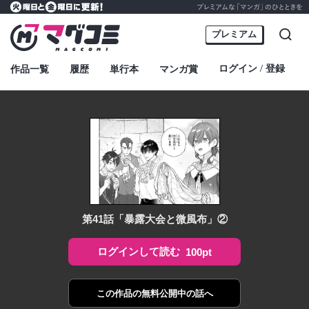
プレミアムな「マンガ」のひとときを
火曜日と金曜日に更新！
マグコミ – Mag Garden Comic Online
プレミアム
検索
ログイン
登録
作品一覧
履歴
単行本
マンガ賞
・
第41話「暴露大会と微風布」②
ログインして読む
100pt
この作品の
無料公開中の話へ