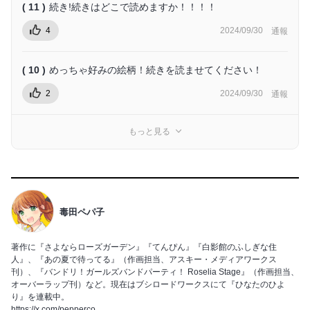
( 11 )
続き!続きはどこで読めますか！！！！
4
2024/09/30
通報
( 10 )
めっちゃ好みの絵柄！続きを読ませてください！
2
2024/09/30
通報
もっと見る
毒田ペパ子
著作に『さよならローズガーデン』『てんぴん』『白影館のふしぎな住
人』、『あの夏で待ってる』（作画担当、アスキー・メディアワークス
刊）、『バンドリ！ガールズバンドパーティ！ Roselia Stage』（作画担当、
オーバーラップ刊）など。現在はブシロードワークスにて『ひなたのひよ
り』を連載中。
https://x.com/pepperco