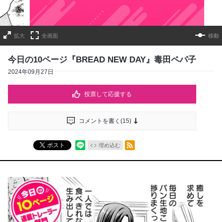
拡大
全画面
移動
今日の10ページ『BREAD NEW DAY』毒田ペパ子
2024年09月27日
投票して応援する
コメントを書く(
15
)
RSSフィード
ポスト
埋め込む