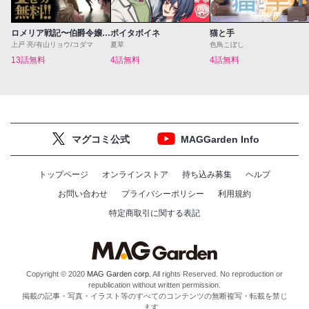
ロメリア戦記〜伯爵令嬢、魔王を倒した後も人類やばそうだから軍隊組織する〜
ボイタボイネ
猫と手
上戸 亮/有山リョウ/コダマ
夏草
色鳥こぼし
13話無料
4話無料
4話無料
マグコミ公式
MAGGarden Info
トップページ
オンラインストア
持ち込み募集
ヘルプ
お問い合わせ
プライバシーポリシー
利用規約
特定商取引に関する表記
Copyright © 2020
MAG Garden corp.
All rights Reserved. No reproduction or
republication without written permission.
掲載の記事・写真・イラスト等のすべてのコンテンツの無断複写・転載を禁じ
ます。