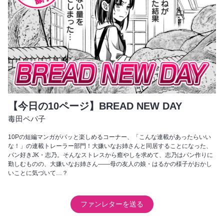
【今日の10ページ】BREAD NEW DAY
毒田ペパ子
10Pの短編マンガがパッと楽しめるコーナー、「こんな連載があったらいい
な！」の連載トレーラー部門！大嫌いなお姉さんと同居することになった、
パン好きJK・志乃。そんなストレスから癒やしを求めて、志乃はパン作りに
勤しむものの、大嫌いなお姉さん――母の友人の娘・はるかの様子がおかし
いことに気づいて…？
ファンレターを送る