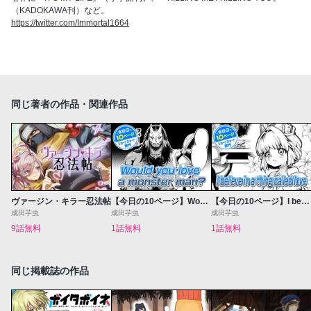
（KADOKAWA刊）など。
https://twitter.com/Immortal1664
同じ著者の作品・関連作品
ヴァージン・キラー忍法帖
【今日の10ページ】Would you love a monster man?
【今日の10ページ】I believe in a thing called love
成田芋虫
成田芋虫
成田芋虫
9話無料
1話無料
1話無料
同じ掲載誌の作品