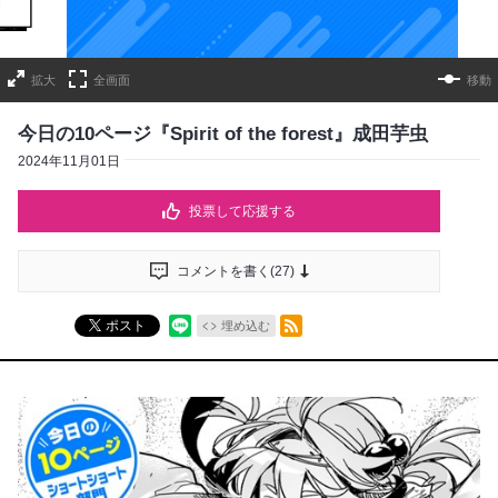
拡大
全画面
移動
今日の10ページ『Spirit of the forest』成田芋虫
2024年11月01日
投票して応援する
コメントを書く(
27
)
RSSフィード
ポスト
埋め込む