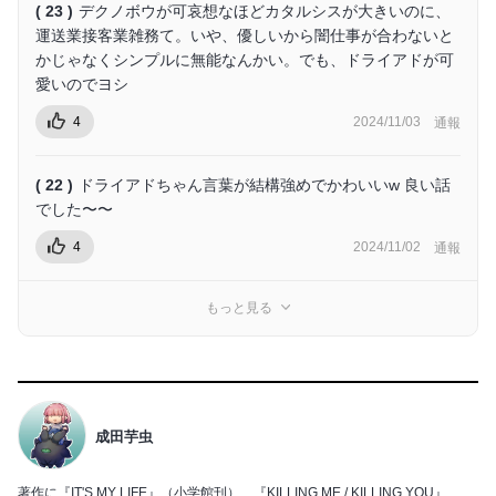
( 23 )
デクノボウが可哀想なほどカタルシスが大きいのに、
運送業接客業雑務て。いや、優しいから闇仕事が合わないと
かじゃなくシンプルに無能なんかい。でも、ドライアドが可
愛いのでヨシ
4
2024/11/03
通報
( 22 )
ドライアドちゃん言葉が結構強めでかわいいw 良い話
でした〜〜
4
2024/11/02
通報
もっと見る
成田芋虫
著作に『IT'S MY LIFE』（小学館刊）、『KILLING ME / KILLING YOU』