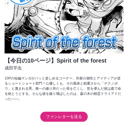
【今日の10ページ】Spirit of the forest
成田芋虫
10Pの短編マンガがパッと楽しめるコーナー、作家の個性とアイディアが迸
るショートショート部門！心優しくも、その風体と鈍重さから「デクノボ
ウ」と蔑まれる男。唯一の拠り所だった母を亡くし、世を儚んだ彼は森で命
を絶とうとする。そんな彼を蹴り飛ばしたのは、森の木の精霊ドライアドだ
った――。
ファンレターを送る