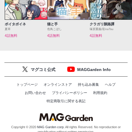
ボイタボイネ
猫と手
クラガリ隙路譚
夏草
色鳥こぼし
塚原重義/彩naTsu
4話無料
4話無料
4話無料
マグコミ公式
MAGGarden Info
トップページ
オンラインストア
持ち込み募集
ヘルプ
お問い合わせ
プライバシーポリシー
利用規約
特定商取引に関する表記
Copyright © 2020
MAG Garden corp.
All rights Reserved. No reproduction or
republication without written permission.