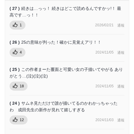
( 27 )
続きは…っっ！ 続きはどこで読めるんですかッ!！ 最
高です…っ！！
1
2026/02/21
通報
( 26 )
25の意味が判った！確かに見覚えアリ！！
4
2024/11/05
通報
( 25 )
この作者まーた覆面と可愛い女の子描いてやがる あり
がとう…(泣)(泣)(泣)
18
2024/11/05
通報
( 24 )
サムネ見ただけで誰が描いてるのかわかっちゃった
わ 成田先生の新作が見れて嬉しすぎる
12
2024/11/03
通報