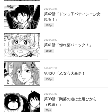
2026/04/24
第42話「ドジっ子パティシエ少女
現る！」
120
pt
2026/03/27
第41話「惚れ薬パニック！」
150
pt
2026/02/27
第40話「乙女心大暴走！」
130
pt
2026/01/23
第39話「陶芸の道は土選びから
（後編）」
70
pt