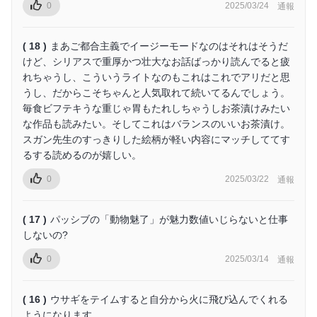
0
2025/03/24
通報
( 18 )
まあご都合主義でイージーモードなのはそれはそうだ
けど、シリアスで重厚かつ壮大なお話ばっかり読んでると疲
れちゃうし、こういうライトなのもこれはこれでアリだと思
うし、だからこそちゃんと人気取れて続いてるんでしょう。
毎食ビフテキうな重じゃ胃もたれしちゃうしお茶漬けみたい
な作品も読みたい。そしてこれはバランスのいいお茶漬け。
スガン先生のすっきりした絵柄が軽い内容にマッチしててす
るする読めるのが嬉しい。
0
2025/03/22
通報
( 17 )
パッシブの「動物魅了」が魅力数値いじらないと仕事
しないの?
0
2025/03/14
通報
( 16 )
ウサギをテイムすると自分から火に飛び込んでくれる
ようになります。