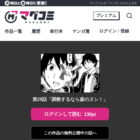
プレミアムな「マンガ」のひとときを
火曜日と金曜日に更新！
マグコミ – Mag Garden Comic Online
プレミアム
検索
ログイン
登録
作品一覧
履歴
単行本
マンガ賞
・
第29話「調教するなら森のヌシ！」
ログインして読む
130pt
この作品の
無料公開中の話へ