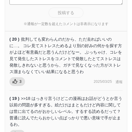
投稿する
※通報が一定数を超えたコメントは非表示になります
( 20 )
批判しても変わらんのだから、ただ去ればいいの
に…。 コレ見てストレスためるより別の好みの何かを探す方
がよほど有意義だと思うんだけどなー。 ぶっちゃけ、コレを
見て発生したストレスをコメントで発散したとてストレスは
発散しきれないと思うから、ガチで見なくなった方がストレ
ス溜まらなくていい結果になると思うわ
3
2025/03/25
通報
( 19 )
>>18 はっきり言うけどこの漫画はお話がどうとか言う
以前の問題が多すぎる。絵だけはまともだけど内容に関して
は世に出てるのがおかしいレベル。するする読めるだって？
普通に読んでたらおかしい点ばっかりで悪い意味で手が止ま
るわ。