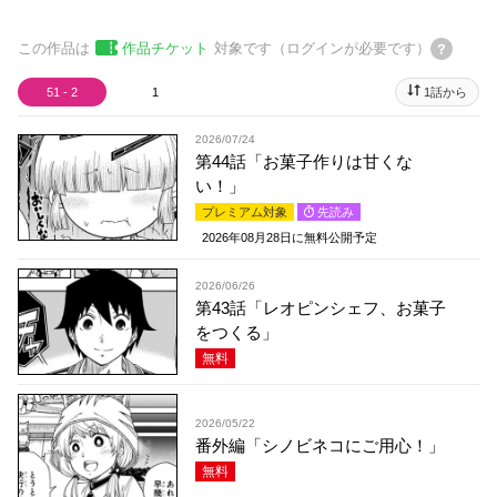
この作品は
作品チケット
対象です（ログインが必要です）
51 - 2
1
1話から
2026/07/24
第44話「お菓子作りは甘くな
い！」
プレミアム対象
先読み
2026年08月28日
に無料公開予定
2026/06/26
第43話「レオピンシェフ、お菓子
をつくる」
無料
2026/05/22
番外編「シノビネコにご用心！」
無料