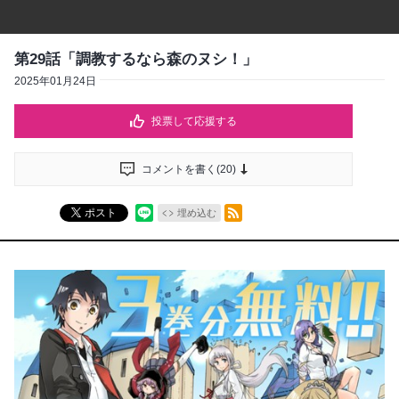
第29話「調教するなら森のヌシ！」
2025年01月24日
投票して応援する
コメントを書く(
20
)
RSSフィード
ポスト
埋め込む