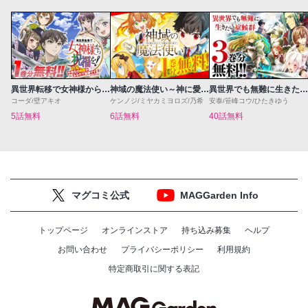
異世界転移で女神様から祝福を！～いえ、手持ちの異能があるので結構です～@COMIC
神域の魔法使い～神に愛された落第生は魔法学院へ通う～
異世界でも無難に生きたい症候群
コーダ/壁アキオ
ケンノジ/ミヤカミヨロズ/乃希
安泰/笹峰コウ/ひたきゆう
5話無料
6話無料
40話無料
マグコミ公式
MAGGarden Info
トップページ
オンラインストア
持ち込み募集
ヘルプ
お問い合わせ
プライバシーポリシー
利用規約
特定商取引に関する表記