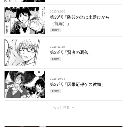
2025/12/26
第39話「陶芸の道は土選びから
（前編）」
100
pt
2025/11/28
第38話「賢者の凋落」
130
pt
2025/10/24
第37話「因果応報ゲス教頭」
120
pt
もっと見る