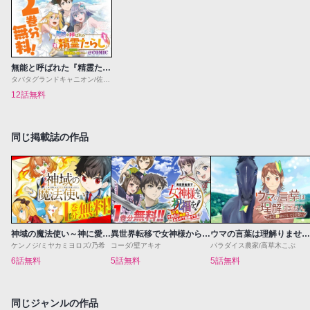
無能と呼ばれた『精霊たらし』～実は異能で、精霊界では伝説的ヒーローでした～＠COMIC
タバタグランドキャニオン/佐藤謙羊
12話無料
同じ掲載誌の作品
神域の魔法使い～神に愛された落第生は魔法学院へ通う～
異世界転移で女神様から祝福を！～いえ、手持ちの異能があるので結構です～@COMIC
ウマの言葉は理解りませんだから静かにしてください！
ケンノジ/ミヤカミヨロズ/乃希
コーダ/壁アキオ
パラダイス農家/高草木こぶ
6話無料
5話無料
5話無料
同じジャンルの作品