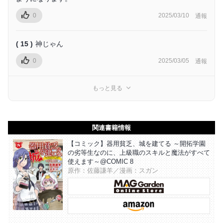
0
2025/03/10
通報
( 15 )
神じゃん
0
2025/03/05
通報
もっと見る
関連書籍情報
【コミック】器用貧乏、城を建てる ～開拓学園
の劣等生なのに、上級職のスキルと魔法がすべて
使えます～@COMIC 8
原作：佐藤謙羊／漫画：スガン