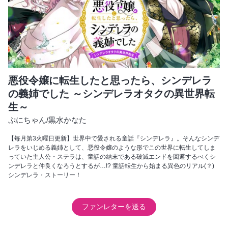
悪役令嬢に転生したと思ったら、シンデレラ
の義姉でした ～シンデレラオタクの異世界転
生～
ぷにちゃん
/
黒水かなた
【毎月第3火曜日更新】世界中で愛される童話『シンデレラ』。そんなシンデ
レラをいじめる義姉として、悪役令嬢のような形でこの世界に転生してしま
っていた主人公・ステラは、童話の結末である破滅エンドを回避するべくシ
ンデレラと仲良くなろうとするが…!? 童話転生から始まる異色のリアル(？)
シンデレラ・ストーリー！
ファンレターを送る