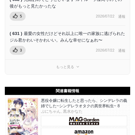
後がもっと見たかったな
5
2026/07/22
通報
( 631 )
最愛の女性だけどそれ以上に唯一の家族に逃げられた
ジル君かわいそかわいい。みんな幸せになぁれ〜
3
2026/07/22
通報
もっと見る
関連書籍情報
悪役令嬢に転生したと思ったら、シンデレラの義
姉でした~シンデレラオタクの異世界転生~ 8
ぷにちゃん, 黒水かなた