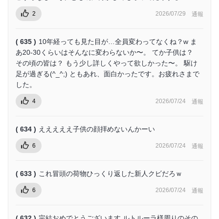
2
2026/07/29
通報
( 635 )
10年経っても見た目が…全員変わってなくね？w ま
あ20-30くらいはそんなに変わらないか〜。 てか子供は？
その頃の皆は？ もう少し詳しくやって欲しかった〜。 駆け
足が過ぎる(^_^;) ともあれ、面白かったです。お疲れさまで
した。
4
2026/07/24
通報
( 634 )
えええええ子供の顔拝めないんかーい
6
2026/07/24
通報
( 633 )
これ冒頭の荷物ひっくり返した新人クビだろｗ
6
2026/07/24
通報
( 632 )
完結おめでとうございます ルトルーラ様周りのその