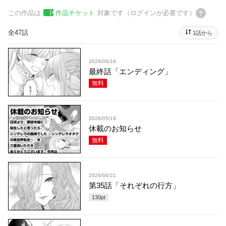
この作品は
作品チケット
対象です（ログインが必要です）
全47話
1話から
2026/06/16
最終話「エンディング」
無料
2026/05/19
休載のお知らせ
無料
2026/04/21
第35話「それぞれの行方」
130
pt