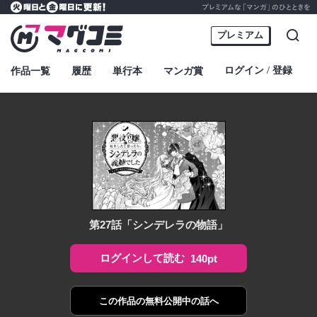
プレミアムな「マンガ」のひとときを
火曜日と金曜日に更新！
マグコミ – Mag Garden Comic Online
プレミアム
検索
ログイン
登録
作品一覧
履歴
単行本
マンガ賞
・
第27話「シンデレラの物語」
ログインして読む
140pt
この作品の
無料公開中の話へ