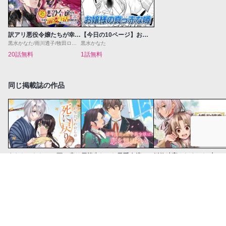
訳アリ悪役令嬢たちが幸せな溺愛生活を掴むまで アンソロジーコミック
【今日の10ページ】お嬢様の真っ赤な噂
黒水かなた/雨川透子/牧田ロン/琴子/新城一/宮之みやこ/十的々マト/海人井槙
黒水かなた
20話無料
1話無料
同じ掲載誌の作品
あなたとわたしの死に戻り
優等生だった子爵令嬢は、恋を知りたい。 THE COMIC
婚約破棄されました 本気出していいですよね THE COMIC
杓子ねこ/しゃけふれ
完菜/ヘイテン/いちかわはる
野原のこ/吉川奇伽/萩原凛
4話無料
5話無料
6話無料