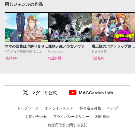
同じジャンルの作品
ウマの言葉は理解りませんだから静かにしてください！
魔物ノ森ノ少女ノヴァ
魔王様のバグトラップ迷宮制作記
パラダイス農家/高草木こぶ
kamatama
あまがえる
5話無料
6話無料
6話無料
マグコミ公式
MAGGarden Info
トップページ
オンラインストア
持ち込み募集
ヘルプ
お問い合わせ
プライバシーポリシー
利用規約
特定商取引に関する表記