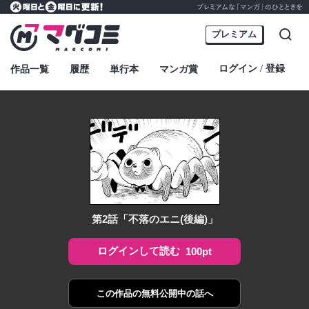
プレミアムな「マンガ」のひとときを
火曜日と金曜日に更新！
マグコミ – Mag Garden Comic Online
プレミアム
検索
ログイン
登録
作品一覧
履歴
単行本
マンガ賞
・
第2話「不落のエニ(後編)」
ログインして読む
100pt
この作品の
無料公開中の話へ