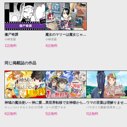
僵尸奇譚
魔女のマリーは魔女じゃない
小林安曇
小林安曇
1話無料
4話無料
同じ掲載誌の作品
神域の魔法使い～神に愛された落第生は魔法学院へ通う～
異世界転移で女神様から祝福を！～いえ、手持ちの異能があるので結構です～@COMIC
ウマの言葉は理解りませんだから静かにしてください！
ケンノジ/ミヤカミヨロズ/乃希
コーダ/壁アキオ
パラダイス農家/高草木こぶ
6話無料
5話無料
5話無料