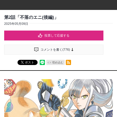
第2話「不落のエニ(後編)」
2025年05月09日
投票して応援する
コメントを書く(
776
)
RSSフィード
ポスト
埋め込む