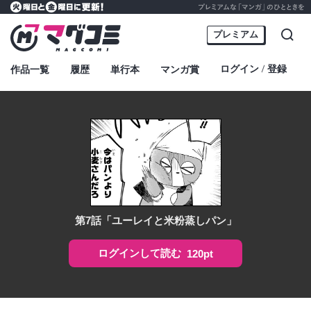
プレミアムな「マンガ」のひとときを
火曜日と金曜日に更新！
マグコミ – Mag Garden Comic Online
プレミアム
検索
ログイン
登録
作品一覧
履歴
単行本
マンガ賞
・
第7話「ユーレイと米粉蒸しパン」
ログインして読む
120pt