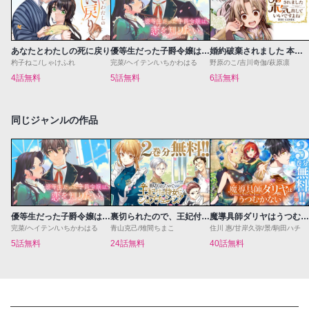
あなたとわたしの死に戻り
優等生だった子爵令嬢は、恋を知りたい。 THE COMIC
婚約破棄されました 本気出していいですよね THE COMIC
杓子ねこ/しゃけふれ
完菜/ヘイテン/いちかわはる
野原のこ/吉川奇伽/萩原凛
4話無料
5話無料
6話無料
同じジャンルの作品
優等生だった子爵令嬢は、恋を知りたい。 THE COMIC
裏切られたので、王妃付き侍女にジョブチェンジ！
魔導具師ダリヤはうつむかない ～Dahliya Wilts No More～
完菜/ヘイテン/いちかわはる
青山克己/雉間ちまこ
住川 惠/甘岸久弥/景/駒田ハチ
5話無料
24話無料
40話無料