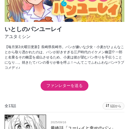
いとしのパンユーレイ
アユタミシン
【毎月第3火曜日更新】長崎県長崎市。パンが嫌いな少女・小麦がひょんなこ
とから取り憑かれたのは、パンが好きすぎる江戸時代のイケメン幽霊!? 一郎
と名乗るその幽霊を成仏させるため、小麦は彼が望むパン作りを手伝うこと
になり…。焼きたてパンの香りが春を呼ぶ！へんてこでふわふわなパン×ラブ
コメディ♪
ファンレターを送る
全13話
1話から
2025/09/16
最終話「ユーレイと幸せのパン」