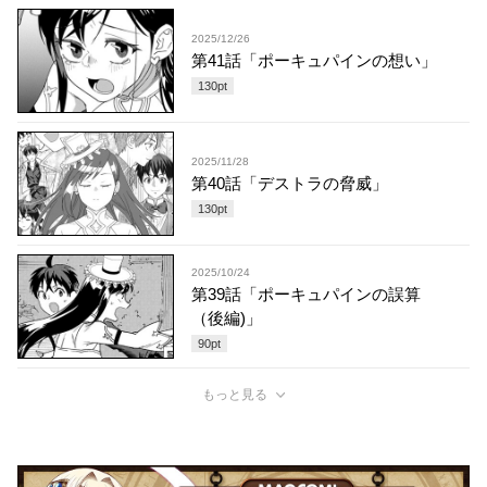
2025/12/26
第41話「ポーキュパインの想い」
130
pt
2025/11/28
第40話「デストラの脅威」
130
pt
2025/10/24
第39話「ポーキュパインの誤算
（後編)」
90
pt
もっと見る