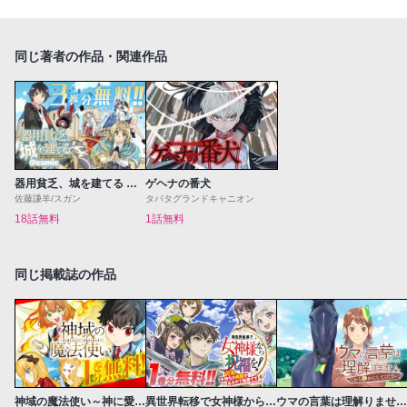
同じ著者の作品・関連作品
器用貧乏、城を建てる ～開拓学園の劣等生なのに、上級職のスキルと魔法がすべて使えます～@COMIC
ゲヘナの番犬
佐藤謙羊/スガン
タバタグランドキャニオン
18話無料
1話無料
同じ掲載誌の作品
神域の魔法使い～神に愛された落第生は魔法学院へ通う～
異世界転移で女神様から祝福を！～いえ、手持ちの異能があるので結構です～@COMIC
ウマの言葉は理解りませんだから静かにしてください！