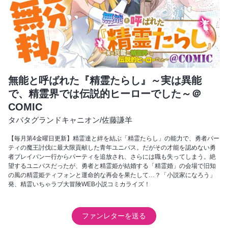
無能と呼ばれた『精霊たらし』～実は異能
で、精霊界では伝説的ヒーローでした～＠
COMIC
タバタグランドキャニオン
/
佐藤謙羊
【毎月第4金曜日更新】精霊達と絆を結ぶ「精霊たらし」の能力で、勇者パー
ティの魔王討伐に最大限貢献した青年ユニバス。だがその才能を認めない勇
者ブレイバン一行からパーティを追放され、さらには職も失ってしまう。絶
望するユニバスだったが、勇者と精霊姫が結婚する「精霊婚」の会場で旧知
の風の精霊姫ティフォンと運命的な再会を果たして…？「小説家になろう」
発、精霊いちゃラブ大冒険WEB小説コミカライズ！
ファンレターを送る