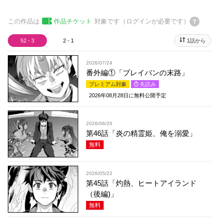
この作品は
作品チケット
対象です（ログインが必要です）
52 - 3
2 - 1
1話から
2026/07/24
番外編①「ブレイバンの末路」
プレミアム対象
先読み
2026年08月28日
に無料公開予定
2026/06/26
第46話「炎の精霊姫、俺を溺愛」
無料
2026/05/22
第45話「灼熱、ヒートアイランド
（後編)」
無料