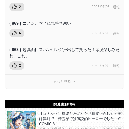
2
2026/07/26
通報
( 869 )
ゴメン、本当に気持ち悪い
6
2026/07/26
通報
( 868 )
超真面目スパン〇ング声出して笑った！毎度楽しみだ
わ、これ。
3
2026/07/25
通報
もっと見る
関連書籍情報
【コミック】無能と呼ばれた『精霊たらし』～実
は異能で、精霊界では伝説的ヒーローでした～＠
COMIC 8