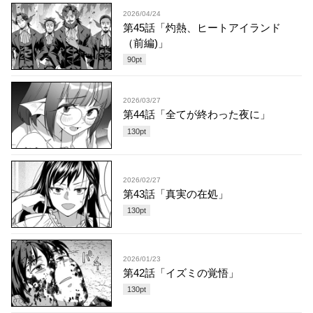
2026/04/24
第45話「灼熱、ヒートアイランド
（前編)」
90
pt
2026/03/27
第44話「全てが終わった夜に」
130
pt
2026/02/27
第43話「真実の在処」
130
pt
2026/01/23
第42話「イズミの覚悟」
130
pt