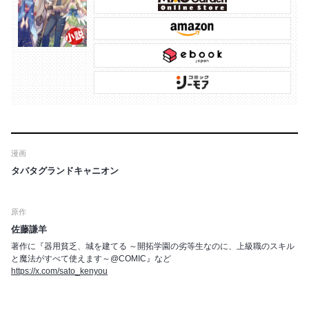
漫画
タバタグランドキャニオン
原作
佐藤謙羊
著作に『器用貧乏、城を建てる ～開拓学園の劣等生なのに、上級職のスキル
と魔法がすべて使えます～@COMIC』など
https://x.com/sato_kenyou