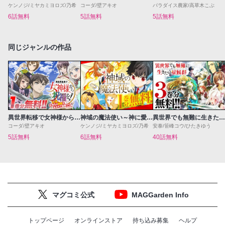
ケンノジ/ミヤカミヨロズ/乃希
コーダ/壁アキオ
パラダイス農家/高草木こぶ
6話無料
5話無料
5話無料
同じジャンルの作品
異世界転移で女神様から祝福を！～いえ、手持ちの異能があるので結構です～@COMIC
神域の魔法使い～神に愛された落第生は魔法学院へ通う～
異世界でも無難に生きたい症候群
コーダ/壁アキオ
ケンノジ/ミヤカミヨロズ/乃希
安泰/笹峰コウ/ひたきゆう
5話無料
6話無料
40話無料
マグコミ公式
MAGGarden Info
トップページ
オンラインストア
持ち込み募集
ヘルプ