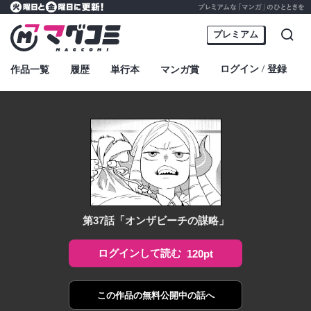
プレミアムな「マンガ」のひとときを
火曜日と金曜日に更新！
マグコミ – Mag Garden Comic Online
プレミアム
検索
ログイン
登録
作品一覧
履歴
単行本
マンガ賞
・
第37話「オンザビーチの謀略」
ログインして読む
120pt
この作品の
無料公開中の話へ